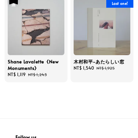
Last one!
Shane Lavalette《New
木村和平-あたらしい窓
Monuments》
Sale
NT$ 1,540
Regular
NT$ 1,925
Sale
NT$ 1,119
Regular
price
price
NT$ 1,243
price
price
Follow us