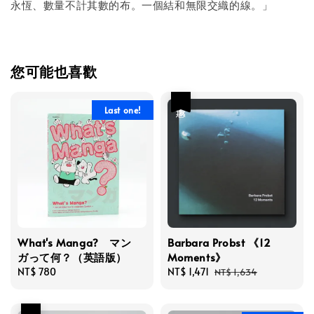
永恆、數量不計其數的布。一個結和無限交織的線。」
您可能也喜歡
優惠
Last one!
What's Manga? マン
Barbara Probst 《12
ガって何？（英語版）
Moments》
Regular
NT$ 780
Sale
NT$ 1,471
Regular
NT$ 1,634
price
price
price
優惠