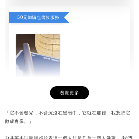
50元加購包書膜服務
瀏覽更多
書本包膜服務
-
+
NT$ 50
「它不會發光，不會沉沒在黑暗中，它就在那裡。我想把它
NT$ 100
做成肖像。」
中井菜央試圖用照片表達一個人只是作為一個人活著。 我們
加入購物車