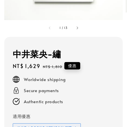
1
/
13
中井菜央-繡
Sale
NT$ 1,629
Regular
優惠
NT$ 1,810
price
price
Worldwide shipping
Secure payments
Authentic products
適用優惠