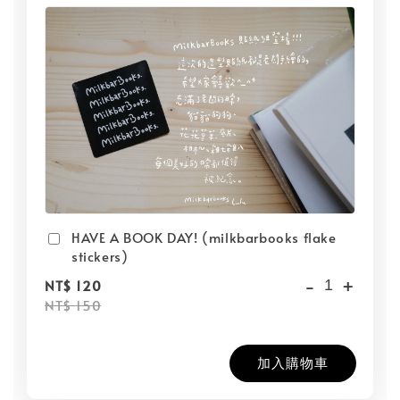
HAVE A BOOK DAY! (milkbarbooks flake
stickers)
-
+
NT$ 120
NT$ 150
加入購物車