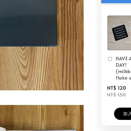
HAVE 
DAY!
(milk
flake s
NT$ 120
NT$ 150
加