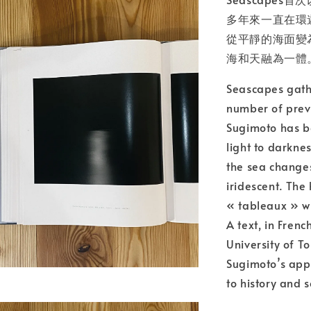
多年來一直在環
加
從平靜的海面變
海和天融為一體
Seascapes gather
number of previ
Sugimoto has b
light to darkne
the sea changes
iridescent. The
« tableaux » wh
A text, in Fren
University of T
Sugimoto’s app
to history and s