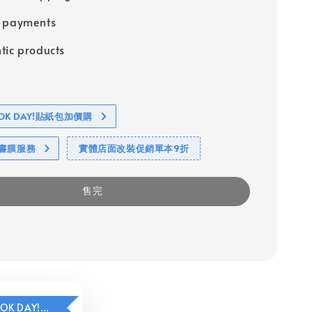
e payments
tic products
BOOK DAY!貼紙包加價購
包書膜服務
實體店面改裝促銷單本9折
售完
HAVE A BOOK DAY!貼紙包加價購