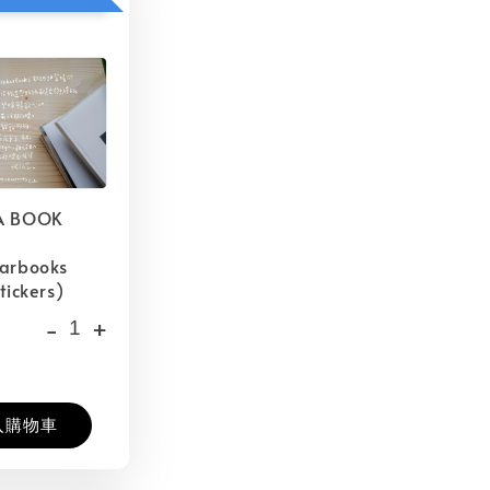
A BOOK
barbooks
tickers)
-
+
入購物車