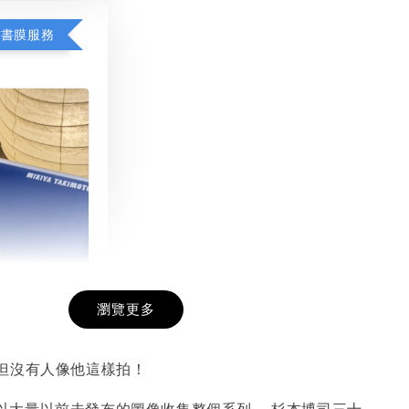
包書膜服務
瀏覽更多
膜服務
-
+
但沒有人像他這樣拍！
s首次以大量以前未發布的圖像收集整個系列。 杉本博司三十