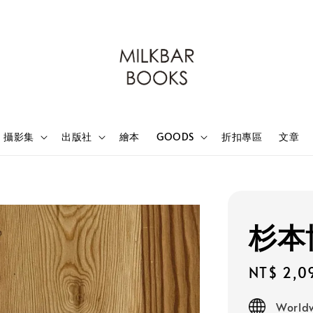
攝影集
出版社
繪本
GOODS
折扣專區
文章
杉本博
Sale
NT$ 2,0
price
Worldw