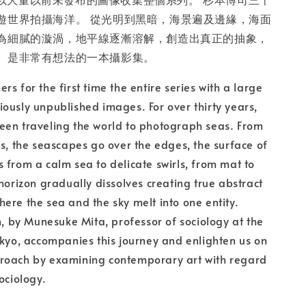
遊世界拍攝海洋。 從光明到黑暗，海景遍及邊緣，海面
入購物車
為細膩的漩渦，地平線逐漸溶解，創造出真正的抽象，
。是非常有想法的一本攝影集。
s for the first time the entire series with a large
ously unpublished images. For over thirty years,
een traveling the world to photograph seas. From
ss, the seascapes go over the edges, the surface of
 from a calm sea to delicate swirls, from mat to
 horizon gradually dissolves creating true abstract
ere the sea and the sky melt into one entity.
ch, by Munesuke Mita, professor of sociology at the
okyo, accompanies this journey and enlighten us on
roach by examining contemporary art with regard
ociology.