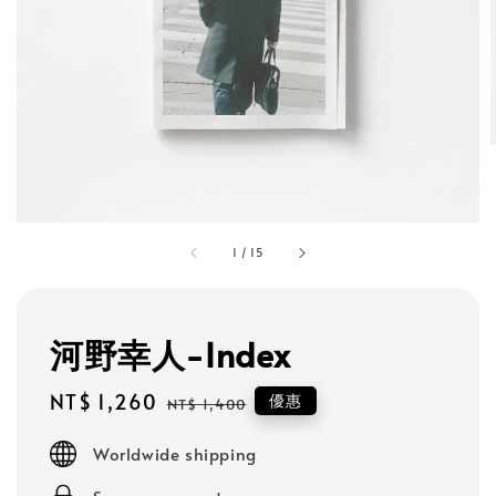
1
/
15
河野幸人-Index
Sale
NT$ 1,260
Regular
優惠
NT$ 1,400
price
price
Worldwide shipping