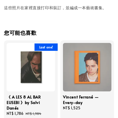
這些照片在家裡直接打印和裝訂，並編成一本藝術書集。
您可能也喜歡
Last one!
《 A LES 8 AL BAR
Vincent Ferrané —
EUSEBI 》by Salvi
Every-day
Danés
Regular
NT$ 1,525
Sale
NT$ 1,786
Regular
price
NT$ 1,984