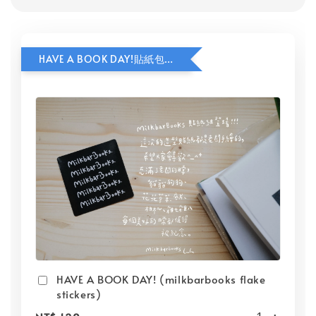
HAVE A BOOK DAY!貼紙包加價購
HAVE A BOOK DAY! (milkbarbooks flake
stickers)