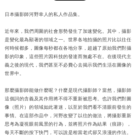
書本包膜服務
-
+
NT$ 50
日本攝影師河野幸人的私人作品集。
NT$ 100
近年來，我們周圍的社會形勢發生了加速變化。其中，攝影
是變化最為顯著的領域之一。世界各地拍攝的照片比以往任
加入購物車
何時候都多，圖像每秒都在各地分享，超越了原始我們對攝
影的印象，這些照片因科技的發達而無處不在。在後現代主
義之後的現代，我們甚至不必費心去揭示我們生活在圖像的
世界中。
那麼攝影師能做什麼呢？什麼是現代攝影師？當然，攝影師
這個詞的含義及其作用將不得不重新被思考。也許我們對圖
像（照片）的領域如此著迷，以至於我們看不清眼前發生的
事情。在這部作品中，河野改變了以往的做法，將攝影重新
思考為凝視眼前風景的行為，並將照片作為結果（痕跡），
每天不斷的按下快門，可以說是相當老式卻又浪漫的作法。