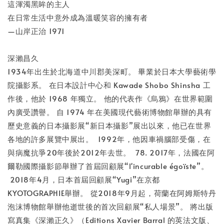
這渾濁黑眸的主人
在日常生活中意外成為溫暖笑容的擁有者
—山岸正治 1971
深瀨昌久
1934年出生於北海道中川郡美深町。 畢業於日本大學藝術學
院攝影系。 在日本設計中心和 Kawade Shobo Shinsha 工
作後，他於 1968 年獨立。 他的代表作《烏鴉》在世界範圍
內廣受讚譽。 自 1974 年在美國現代藝術博物館舉辦的具有
歷史意義的日本攝影展“新日本攝影”展出以來，他已在世界
各地的許多展覽中展出。 1992年，他因車禍腦部受傷，在
與病魔抗爭20年後於2012年去世。 78. 2017年，法國在阿
爾勒國際攝影節舉辦了首屆回顧展“l'incurable égoïste”。
2018年4月，日本首屆回顧展“Yugi”在京都
KYOTOGRAPHIE舉辦。 從2018年9月起，荷蘭在阿姆斯特丹
泡沫博物館舉辦他逝世後的首次回顧展“私人場景”。 將出版
寫真集《深瀨正久》（Editions Xavier Barral 的英法文版、