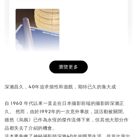
瀏覽更多
書本包膜服務
-
+
NT$ 50
深瀨昌久，40年追求個性和遊戲，期待已久的集大成
NT$ 100
自 1960 年代以來一直走在日本攝影前端的攝影師深瀨正
久。 然而，由於1992年的一次意外事故，該活動被關閉。
加入購物車
雖然《烏鴉》已作為永恆的傑作流傳下來，但其他大部分作
品都失去了介紹的機會。
這本書鳥瞰了神秘攝影師深瀨40年的職業生涯，並首次突出