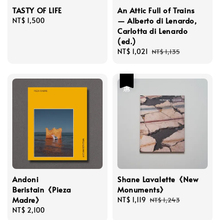
TASTY OF LIFE
An Attic Full of Trains
— Alberto di Lenardo,
Regular
NT$ 1,500
Carlotta di Lenardo
price
(ed.)
Sale
NT$ 1,021
Regular
NT$ 1,135
price
price
優惠
Andoni
Shane Lavalette《New
Beristain《Pieza
Monuments》
Madre》
Sale
NT$ 1,119
Regular
NT$ 1,243
Regular
NT$ 2,100
price
price