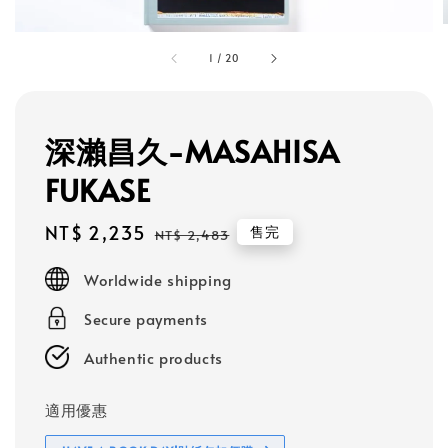
1
/
20
深瀨昌久-MASAHISA
FUKASE
Sale
NT$ 2,235
Regular
售完
NT$ 2,483
price
price
Worldwide shipping
Secure payments
Authentic products
適用優惠