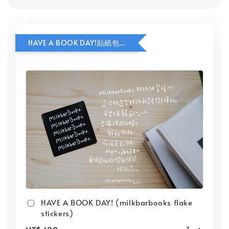
HAVE A BOOK DAY!貼紙包加價購
HAVE A BOOK DAY! (milkbarbooks flake
stickers)