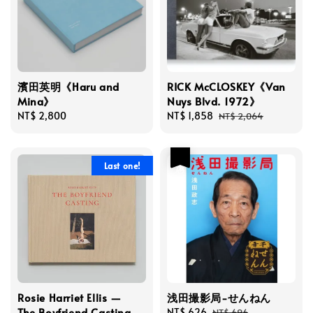
濱田英明《Haru and
RICK McCLOSKEY《Van
Mina》
Nuys Blvd. 1972》
Regular
NT$ 2,800
Sale
NT$ 1,858
Regular
NT$ 2,064
price
price
price
優惠
Last one!
Rosie Harriet Ellis —
浅田撮影局-せんねん
The Boyfriend Casting
Sale
NT$ 626
Regular
NT$ 696