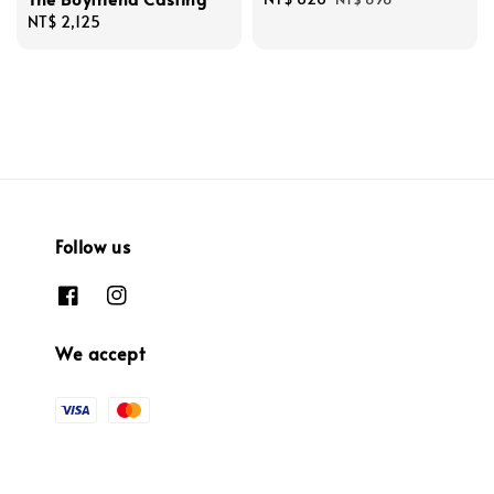
Regular
NT$ 2,125
price
price
price
Follow us
We accept