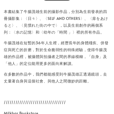
書本包膜服務
-
+
NT$ 50
本書結集了牛腸茂雄生前的攝影作品，分別為生前發表的四
NT$ 100
冊攝影集：〈日々〉、〈SELF AND OTHERS〉、〈扉をあけ
ると〉、〈見慣れた街の中で〉，以及生前創作的兩個系
列：〈水の記憶〉和〈幼年の「時間 」〉裡的所有作品。
加入購物車
牛腸茂雄在短暫的36年人生裡，經歷長年的身體殘疾、併發
症與死亡的折磨，對於生命脆弱性的特殊經驗，使得牛腸茂
雄的作品裡，被攝體與拍攝者之間的界線模糊，「自身」及
「他人」的定位能用更多的面向來解讀。
在多數的作品中，我們都能感受到牛腸茂雄正透過鏡頭，去
丈量著自身與這個社會、與他人之間微妙的距離。
////////////////////////////////
Milkbar Bookstore