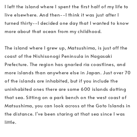
I left the island where I spent the first half of my life to
live elsewhere. And then--I think it was just after I
turned thirty--I decided one day that I wanted to know
more about that ocean from my childhood.
The island where I grew up, Matsushima, is just off the
coast of the Nishisonogi Peninsula in Nagasaki
Prefecture. The region has gnarled ria coastlines, and
more islands than anywhere else in Japan. Just over 70
of the islands are inhabited, but if you include the
uninhabited ones there are some 600 islands dotting
that sea. Sitting on a park bench on the west coast of
Matsushima, you can look across at the Goto Islands in
the distance. I've been staring at that sea since I was
little.