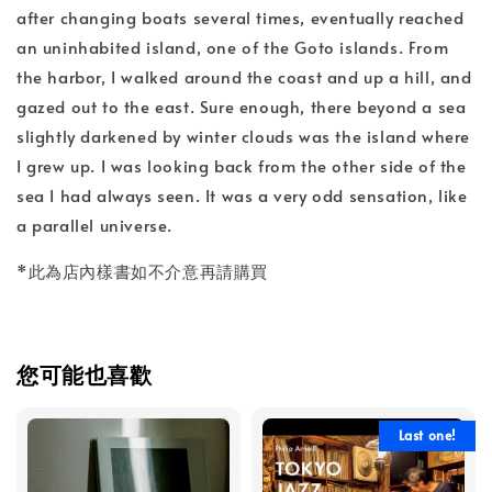
after changing boats several times, eventually reached
an uninhabited island, one of the Goto islands. From
the harbor, I walked around the coast and up a hill, and
gazed out to the east. Sure enough, there beyond a sea
slightly darkened by winter clouds was the island where
I grew up. I was looking back from the other side of the
sea I had always seen. It was a very odd sensation, like
a parallel universe.
*此為店內樣書如不介意再請購買
您可能也喜歡
Last one!