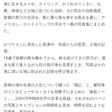
海に生きる人々や、カトリック、かくれキリシタン、仏
教、神道など土地に息づいた信仰。その営みや自然風景、
故郷の島での生活を、船に乗り海を旅する視点を通し、ア
メリカン・ロードトリップの手法で一冊の写真集にまとめ
た。
かつてそこに存在した死者や、先祖たちの意思、土地の記
憶。
15歳で故郷の島を離れてから、旅を続けてきた田川が、過
去を振り返りながら目の前の海を見渡すとき、写真はその
海に漂い土地に刻まれた記憶を呼び覚ます。
長崎の海や自身の人生について綴った「後記」と、被写体
のインタビューやエッセイを別冊子にまとめた「撮影ノー
ト」、計約1万9000文字の文章も収録。それぞれのページ
の写真とキャプションの関係性も含め、時間を読むような
写真集。英訳付き。