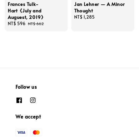
Frances Tulk-
Jan Lehner — A Minor
Hart《July and
Thought
Auguest, 2019》
Regular
NT$ 1,285
Sale
NT$ 596
Regular
price
NT$ 662
price
price
Follow us
We accept