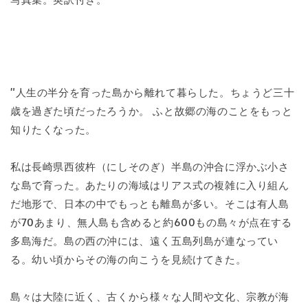
"人生の半分を育った島から離れて暮らした。ちょうど三十
歳を過ぎた頃だったろうか。 ふと故郷の海のことをもっと
知りたくなった。
私は長崎県西彼杵（にしそのぎ）半島の沖合に浮かぶ小さ
な島で育った。あたりの海域はリアス式の複雑に入り組ん
だ地形で、日本の中でもっとも離島が多い。そこは有人島
が70あまり、無人島も含めると約600もの島々が点在する
多島海だ。島の西の沖には、遠く五島列島が連なってい
る。幼い頃からその海の向こうを見続けてきた。
島々は大陸に近く、古くから様々な人間や文化、宗教が海