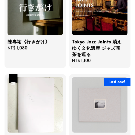
陳專祐《行きがけ》
Tokyo Jazz Joints 消え
ゆく文化遺産 ジャズ喫
Regular
NT$ 1,080
茶を巡る
price
Regular
NT$ 1,100
price
優惠
Last one!