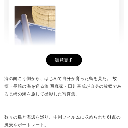
瀏覽更多
書本包膜服務
-
+
NT$ 50
海の向こう側から、はじめて自分が育った島を見た。 故
NT$ 100
郷・長崎の海を巡る旅 写真家・田川基成が自身の故郷であ
る長崎の海を旅して撮影した写真集。
加入購物車
数々の島と海辺を巡り、中判フィルムに収められた81点の
風景やポートレート。