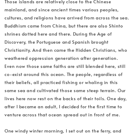
Those islands are relatively close to the Chinese
mainland, and since ancient times various peoples,
cultures, and religions have arrived from across the sea.
Buddhism came from China, but there are also Shinto
shrines dotted here and there. During the Age of
Discovery, the Portuguese and Spanish brought
Christianity. And then came the Hidden Christians, who
weathered oppression generation after generation.
Even now those same faiths are still blended here, still
co-exist around this ocean. The people, regardless of
their beliefs, all practiced fishing or whaling in this
same sea and cultivated those same steep terrain. Our
lives here now rest on the backs of their toils. One day,
after I became an adult, I decided for the first time to
venture across that ocean spread out in front of me.
One windy winter morning, I set out on the ferry, and