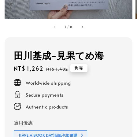
1
/
8
田川基成-見果てめ海
Sale
NT$ 1,262
Regular
售完
NT$ 1,402
price
price
Worldwide shipping
Secure payments
Authentic products
適用優惠
HAVE A BOOK DAY!貼紙包加價購