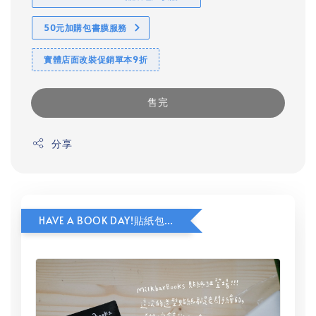
50元加購包書膜服務
實體店面改裝促銷單本9折
售完
分享
HAVE A BOOK DAY!貼紙包加價購