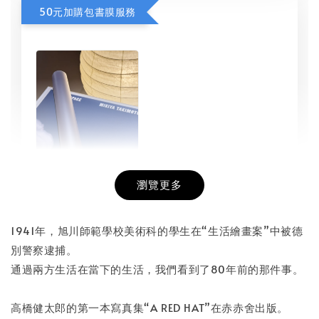
50元加購包書膜服務
瀏覽更多
書本包膜服務
-
+
NT$ 50
1941年，旭川師範學校美術科的學生在“生活繪畫案”中被德
NT$ 100
別警察逮捕。
通過兩方生活在當下的生活，我們看到了80年前的那件事。
加入購物車
高橋健太郎的第一本寫真集“A RED HAT”在赤赤舍出版。