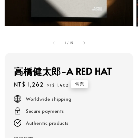
1
/
15
高橋健太郎-A RED HAT
Sale
NT$ 1,262
Regular
售完
NT$ 1,402
price
price
Worldwide shipping
Secure payments
Authentic products