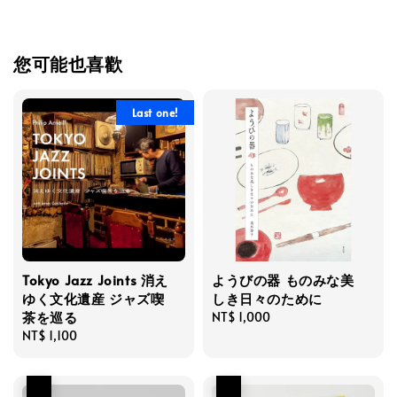
您可能也喜歡
Last one!
Tokyo Jazz Joints 消え
ようびの器 ものみな美
ゆく文化遺産 ジャズ喫
しき日々のために
茶を巡る
Regular
NT$ 1,000
Regular
NT$ 1,100
price
price
優惠
優惠