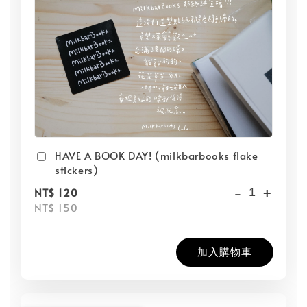
HAVE A BOOK DAY! (milkbarbooks flake
stickers)
-
+
NT$ 120
NT$ 150
加入購物車