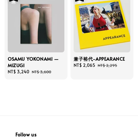
OSAMU YOKONAMI —
兼子裕代-APPEARANCE
MIZUGI
Sale
NT$ 2,065
Regular
NT$ 2,295
Sale
NT$ 3,240
Regular
price
price
NT$ 3,600
price
price
Follow us