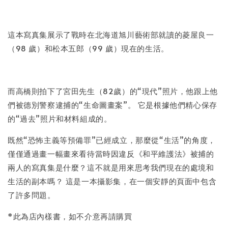
這本寫真集展示了戰時在北海道旭川藝術部就讀的菱屋良一
（98 歲）和松本五郎（99 歲）現在的生活。
而高橋則拍下了宮田先生（82歲）的“現代”照片，他跟上他
們被德別警察逮捕的“生命圖畫案”。 它是根據他們精心保存
的“過去”照片和材料組成的。
既然“恐怖主義等預備罪”已經成立，那麼從“生活”的角度，
僅僅通過畫一幅畫來看待當時因違反《和平維護法》被捕的
兩人的寫真集是什麼？這不就是用來思考我們現在的處境和
生活的副本嗎？ 這是一本攝影集，在一個安靜的頁面中包含
了許多問題。
*此為店內樣書，如不介意再請購買