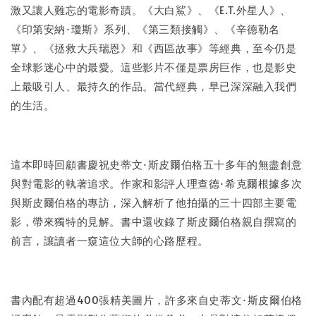
激又讓人難忘的電影奇蹟。《大白鯊》、《E.T.外星人》、
《印第安納·瓊斯》系列、《第三類接觸》、《辛德勒名
單》、《拯救大兵瑞恩》和《西區故事》等經典，至今仍是
全球影迷心中的最愛。這些影片不僅是票房巨作，也是影史
上最吸引人、最持久的作品。當代經典，早已深深融入我們
的生活。
這本即時回顧書慶祝史蒂文·斯皮爾伯格五十多年的無盡創意
與對電影的執著追求。作家和影評人理查德·希克爾根據多次
與斯皮爾伯格的專訪，深入解析了他拍攝的三十四部主要電
影，帶來獨特的見解。書中還收錄了斯皮爾伯格親自撰寫的
前言，讓讀者一窺這位大師的心路歷程。
書內配有超過400張精美圖片，許多來自史蒂文·斯皮爾伯格