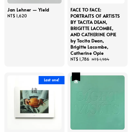
Jan Lehner — Yield
FACE TO FACE:
PORTRAITS OF ARTISTS
Regular
NT$ 1,620
BY TACITA DEAN,
price
BRIGITTE LACOMBE,
AND CATHERINE OPIE
by Tacita Dean,
Brigitte Lacombe,
Catherine Opie
Sale
NT$ 1,786
Regular
NT$ 1,984
price
price
優惠
Last one!