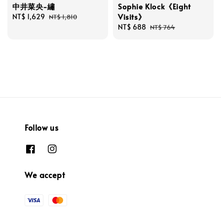
中井菜央-繡
Sophie Klock《Eight
Visits》
Sale
NT$ 1,629
Regular
NT$ 1,810
price
price
Sale
NT$ 688
Regular
NT$ 764
price
price
Follow us
We accept