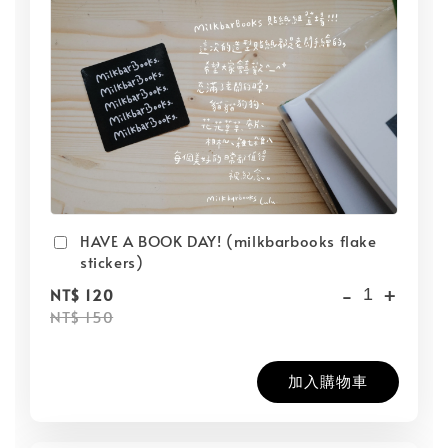
HAVE A BOOK DAY! (milkbarbooks flake
stickers)
-
+
NT$ 120
NT$ 150
加入購物車