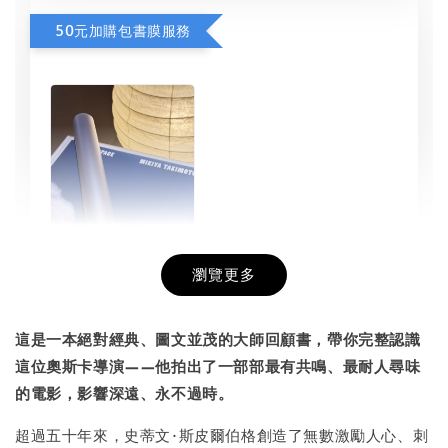
50元加購包書膜服務
瀏覽更多
書本包膜服務
-
+
NT$ 50
這是一本絕對經典、圖文並茂的大師回顧書，帶你完整認識
NT$ 100
這位奧斯卡導演——他拍出了一部部最有共鳴、最耐人尋味
的電影，影響深遠、永不過時。
加入購物車
超過五十年來，史蒂文·斯皮爾伯格創造了無數激勵人心、刺