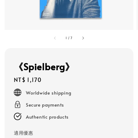
1
/
7
《Spielberg》
Regular
NT$ 1,170
price
Worldwide shipping
Secure payments
Authentic products
適用優惠