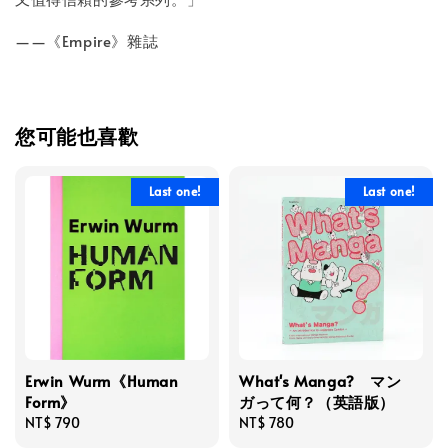
——《Empire》雜誌
您可能也喜歡
Last one!
Last one!
Erwin Wurm《Human
What's Manga? マン
Form》
ガって何？（英語版）
Regular
NT$ 790
Regular
NT$ 780
price
price