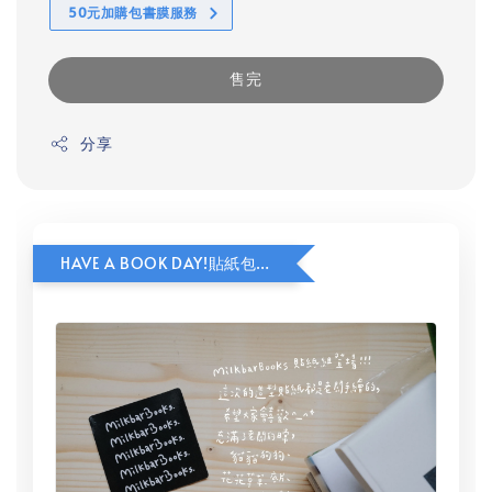
50元加購包書膜服務
售完
分享
HAVE A BOOK DAY!貼紙包加價購