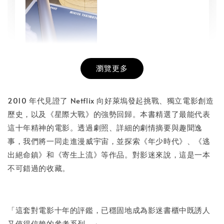
瀏覽更多
書本包膜服務
-
+
NT$ 50
2010 年代見證了 Netflix 向好萊塢發起挑戰、獨立電影創造
NT$ 100
歷史，以及《星際大戰》的強勢回歸。本書精選了最能代表
這十年精神的電影。透過劇照、詳細的劇情摘要與趣聞逸
事，我們將一同走進漫威宇宙，並探索《年少時代》、《逃
加入購物車
出絕命鎮》和《寄生上流》等作品。對影迷來說，這是一本
不可錯過的收藏。
「這套對電影十年的評鑑，已穩固地成為影迷書櫃中既誘人
又值得信賴的參考系列。」