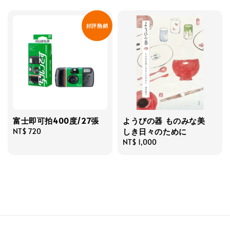
好評熱銷
富士即可拍400度/27張
ようびの器 ものみな美
しき日々のために
Regular
NT$ 720
price
Regular
NT$ 1,000
price