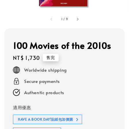
1
/
9
100 Movies of the 2010s
Regular
NT$ 1,730
售完
price
Worldwide shipping
Secure payments
Authentic products
適用優惠
HAVE A BOOK DAY!貼紙包加價購