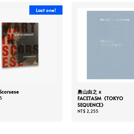
Last one!
Scorsese
奧山由之 x
FACETASM《TOKYO
5
SEQUENCE》
Regular
NT$ 2,255
price