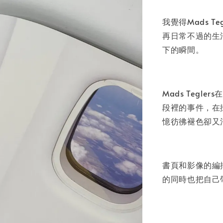
加
我覺得Mads 
再日常不過的生
下的瞬間。
Mads Teg
段裡的事件，在
憶彷彿褪色卻又
書頁和影像的編
的同時也把自己帶入