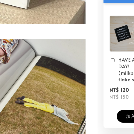
HAVE 
DAY!
(milk
flake s
NT$ 120
NT$ 150
加