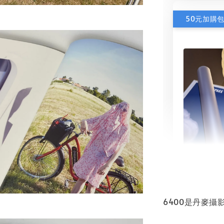
50元加購
書本包
NT$ 50
6400是丹麥攝影
NT$ 100