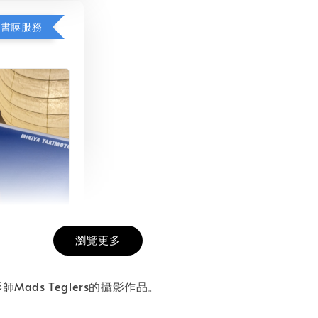
包書膜服務
瀏覽更多
膜服務
-
+
師Mads Teglers的攝影作品。