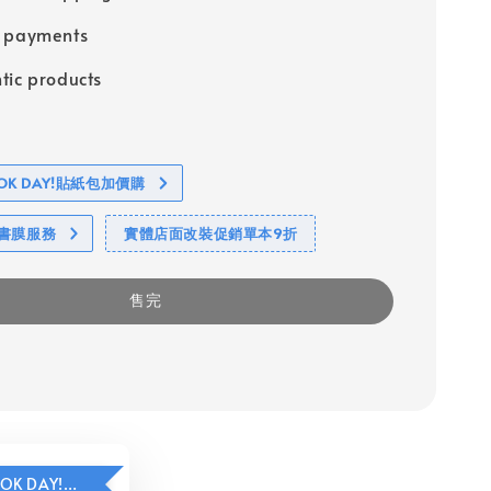
e payments
tic products
BOOK DAY!貼紙包加價購
包書膜服務
實體店面改裝促銷單本9折
售完
HAVE A BOOK DAY!貼紙包加價購