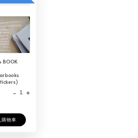
A BOOK
barbooks
tickers)
-
+
入購物車