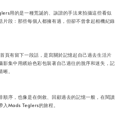
入購物車
Teglers用的是一種荒誕的、詼諧的手法來拍攝這些看似
活片段：那些每個人都擁有過，但卻不曾拿起相機紀錄
lers在首頁有留下一段話，是寫關於記憶起自己過去生活片
攝影集中用繽紛色彩包裝著自己過往的脫序和迷失，記
清晰。
排順序，也像是在倒敘、回顧過去的記憶一般，在閱讀
Mads Teglers的旅程。