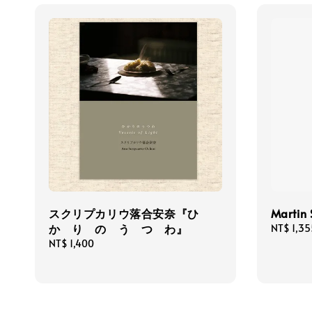
スクリプカリウ落合安奈『ひ
Martin 
か り の う つ わ』
Regular
NT$ 1,35
price
Regular
NT$ 1,400
price