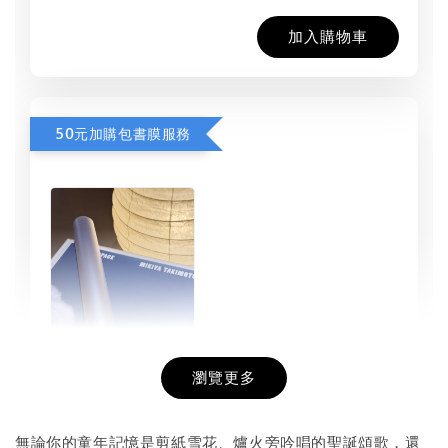
加入購物車
50元加購包書膜服務
瀏覽更多
書本包膜服務
-
+
NT$ 50
無論你的童年記憶是剪紙雪花、爐火旁吟唱的聖誕頌歌，還