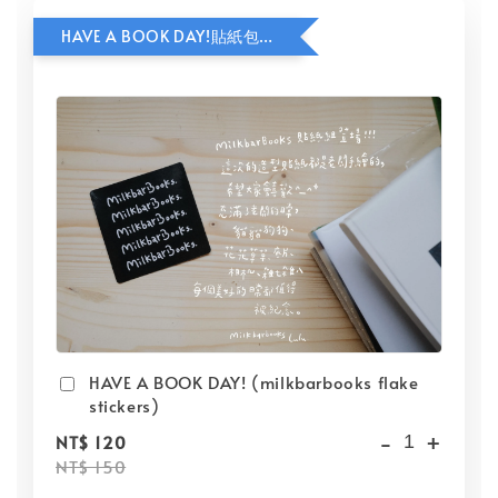
HAVE A BOOK DAY!貼紙包加價購
HAVE A BOOK DAY! (milkbarbooks flake
stickers)
-
+
NT$ 120
NT$ 150