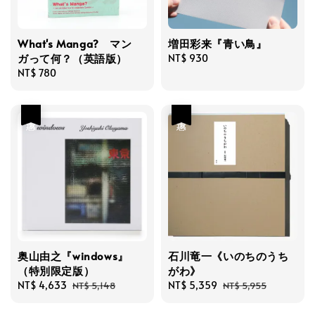
What's Manga? マン
増田彩来『青い鳥』
ガって何？（英語版）
Regular
NT$ 930
Regular
NT$ 780
price
price
優惠
優惠
奥山由之『windows』
石川竜一《いのちのうち
（特別限定版）
がわ》
Sale
NT$ 4,633
Regular
Sale
NT$ 5,359
Regular
NT$ 5,148
NT$ 5,955
price
price
price
price