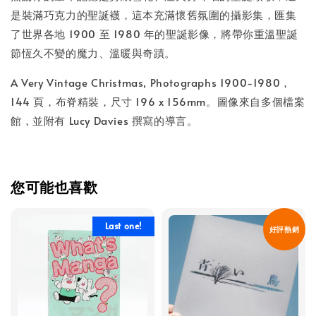
NT$ 100
是裝滿巧克力的聖誕襪，這本充滿懷舊氛圍的攝影集，匯集
了世界各地 1900 至 1980 年的聖誕影像，將帶你重溫聖誕
節恆久不變的魔力、溫暖與奇蹟。
加入購物車
A Very Vintage Christmas, Photographs 1900-1980，
144 頁，布脊精裝，尺寸 196 x 156mm。圖像來自多個檔案
館，並附有 Lucy Davies 撰寫的導言。
您可能也喜歡
Last one!
好評熱銷