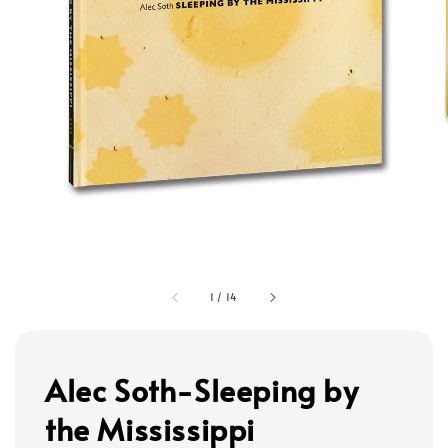
1
/
14
Alec Soth-Sleeping by
the Mississippi