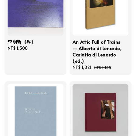
李明哲《界》
An Attic Full of Trains
— Alberto di Lenardo,
Regular
NT$ 1,300
Carlotta di Lenardo
price
(ed.)
Sale
NT$ 1,021
Regular
NT$ 1,135
price
price