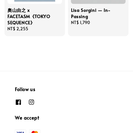
奧山由之 x
Lisa Sorgini — In-
FACETASM《TOKYO
Passing
SEQUENCE》
Regular
NT$ 1,790
Regular
NT$ 2,255
price
price
Follow us
We accept