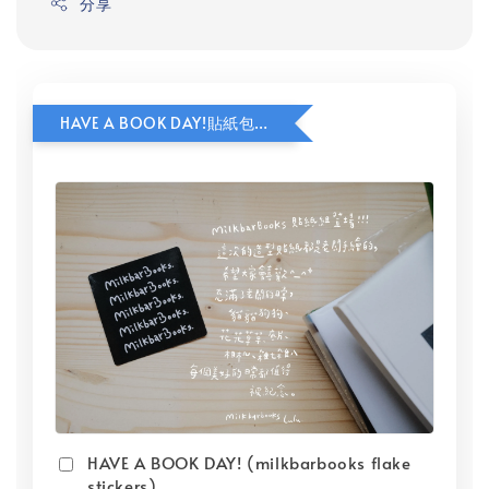
分享
HAVE A BOOK DAY!貼紙包加價購
HAVE A BOOK DAY! (milkbarbooks flake
stickers)