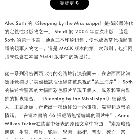
瀏覽更多
書本包膜服務
-
+
NT$ 50
Alec Soth 的《Sleeping by the Mississippi》是攝影書時代
NT$ 100
的定義性出版物之一。 Steidl 於 2004 年首次出版，這是
Soth 的第一本書，通過三本印刷銷售，使他成為當代攝影實
踐的領軍人物之一。這是 MACK 版本的第二次印刷，包括兩
加入購物車
張未包含在本書 Steidl 版本中的新照片。
從一系列沿密西西比河的公路旅行演變而來，在密西西比河
邊睡覺捕捉了美國標誌性但經常被忽視的“第三海岸”。 Soth
的描述性豐富的大幅面彩色照片呈現了個人、風景和室內裝
飾的折衷組合。 《Sleeping by the Mississippi》細節感
人，主題原始，營造出一種始終如一的孤獨、渴望和遐想的
情緒。 “在這本書的 46 張經過無情編輯的圖片中”，Anne
Wilkes Tucker在該書中發表的原始文章中寫道，“索斯暗指
疾病、生育、種族、犯罪、學習、藝術、音樂、死亡、宗