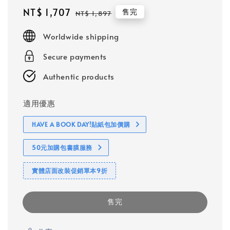
Sale
NT$ 1,707
Regular
售完
NT$ 1,897
price
price
Worldwide shipping
Secure payments
Authentic products
適用優惠
HAVE A BOOK DAY!貼紙包加價購
50元加購包書膜服務
實體店面改裝促銷單本9折
售完