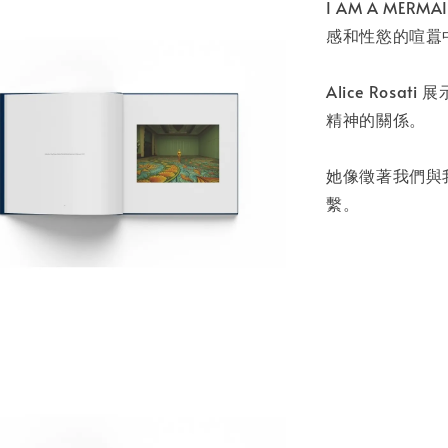
NT$ 50
I AM A M
NT$ 100
感和性慾的喧囂
加
Alice Ros
精神的關係。
她像徵著我們與
繫。