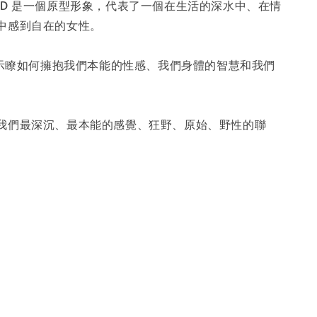
-
+
ERMAID 是一個原型形象，代表了一個在生活的深水中、在情
中感到自在的女性。
入購物車
ati 展示瞭如何擁抱我們本能的性感、我們身體的智慧和我們
我們最深沉、最本能的感覺、狂野、原始、野性的聯