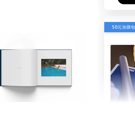
50元加購
書本包