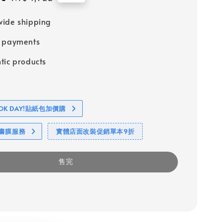
price
ide shipping
e payments
tic products
BOOK DAY!貼紙包加價購
包書膜服務
實體店面改裝促銷單本9折
售完