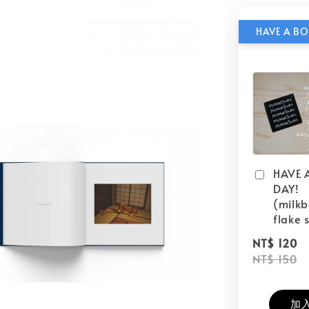
HAVE 
DAY!
(milk
flake s
NT$ 120
NT$ 150
加