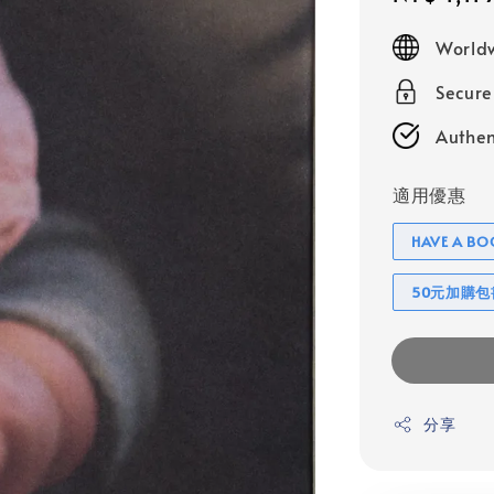
price
Worldw
Secur
Authen
適用優惠
HAVE A 
50元加購
分享