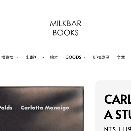
攝影集
出版社
繪本
GOODS
折扣專區
文章
CAR
A ST
Sale
NT$ 1,11