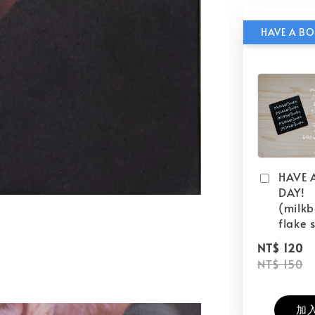
HAVE 
DAY!
(milk
flake s
NT$ 120
NT$ 150
加