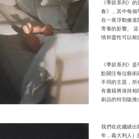
NT$ 50
《季節系列》的
NT$ 100
春》，其中每個
在一座浮動修道
加
寄養的影響。 
情和靈性可以根
《季節系列》是
點關注每位藝術
不同的主題，所
有書籍將保持相同
刷品的特別版推
我們在此繼續出版卡
年，義大利人）