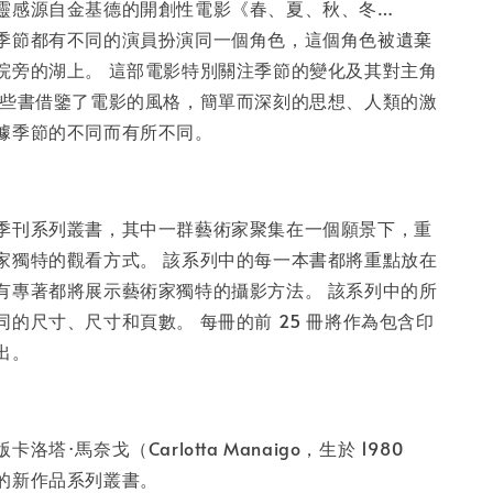
-
+
靈感源自金基德的開創性電影《春、夏、秋、冬…
季節都有不同的演員扮演同一個角色，這個角色被遺棄
院旁的湖上。 這部電影特別關注季節的變化及其對主角
入購物車
這些書借鑒了電影的風格，簡單而深刻的思想、人類的激
據季節的不同而有所不同。
季刊系列叢書，其中一群藝術家聚集在一個願景下，重
家獨特的觀看方式。 該系列中的每一本書都將重點放在
有專著都將展示藝術家獨特的攝影方法。 該系列中的所
的尺寸、尺寸和頁數。 每冊的前 25 冊將作為包含印
出。
洛塔·馬奈戈（Carlotta Manaigo，生於 1980
的新作品系列叢書。