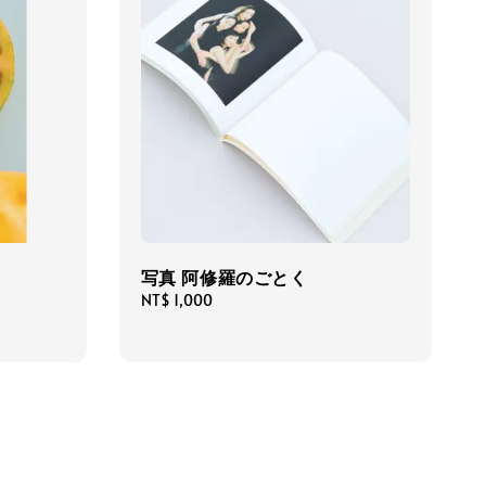
写真 阿修羅のごとく
Regular
NT$ 1,000
price