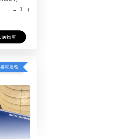
-
+
入購物車
包書膜服務