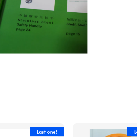
Last one!
L