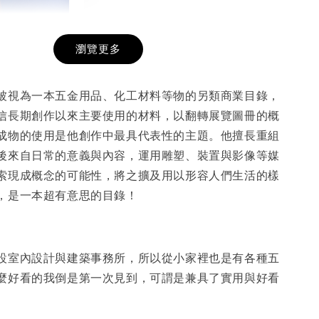
瀏覽更多
膜服務
-
+
被視為一本五金用品、化工材料等物的另類商業目錄，
信長期創作以來主要使用的材料，以翻轉展覽圖冊的概
成物的使用是他創作中最具代表性的主題。他擅長重組
入購物車
後來自日常的意義與內容，運用雕塑、裝置與影像等媒
索現成概念的可能性，將之擴及用以形容人們生活的樣
，是一本超有意思的目錄！
設室內設計與建築事務所，所以從小家裡也是有各種五
麼好看的我倒是第一次見到，可謂是兼具了實用與好看