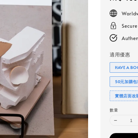
price
Worldw
Secur
Authen
適用優惠
HAVE A 
50元加購
實體店面改
數量