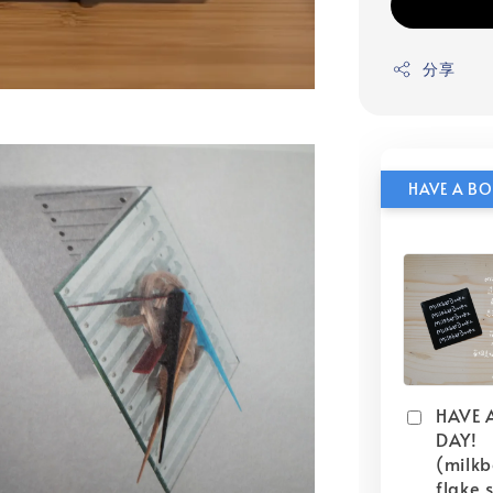
分享
HAVE 
DAY!
(milk
flake s