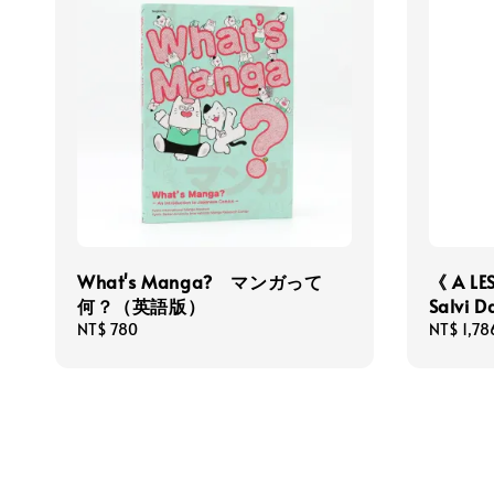
What's Manga? マンガって
《 A LE
何？（英語版）
Salvi D
Regular
NT$ 780
Sale
NT$ 1,78
price
price