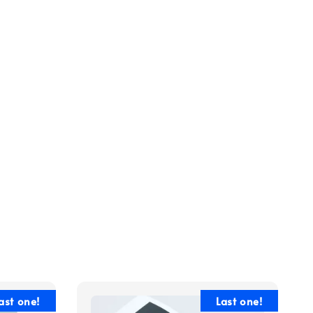
ast one!
Last one!