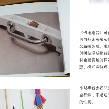
書本包
NT$ 50
《卡達露骨》可
NT$ 100
選自藝術家羅智
念編輯製成。現
加
與拼貼現成物背
材企圖實驗與探
態、模式與軌跡
小幫手我家裡開
金行錄，不過這
的性質。