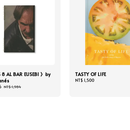
S 8 AL BAR EUSEBI 》by
TASTY OF LIFE
anés
Regular
NT$ 1,500
price
6
Regular
NT$ 1,984
price