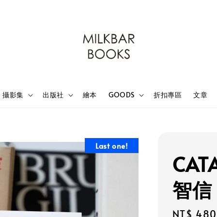
攝影集
出版社
繪本
GOODS
折扣專區
文章
Last one!
CAT
智信
Sale
NT$ 480