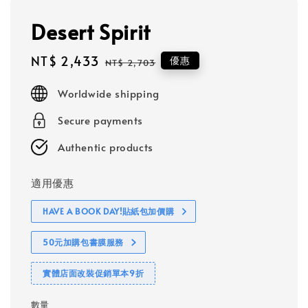
Desert Spirit
Sale
NT$ 2,433
Regular
優惠
NT$ 2,703
price
price
Worldwide shipping
Secure payments
Authentic products
適用優惠
HAVE A BOOK DAY!貼紙包加價購
50元加購包書膜服務
實體店面改裝促銷單本9折
數量