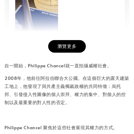
瀏覽更多
書本包膜服務
-
+
NT$ 50
自一開始，Philippe Chancel就一直拍攝威權社會。
NT$ 100
2008年，他前往阿拉伯聯合大公國。在這個巨大的露天建築
工地上，他發現了與共產主義獨裁政權的共同特徵：烏托
加入購物車
邦、引發侵入性圖像的個人崇拜、權力的集中、對個人的控
制以及最重要的對人性的否定。
Philippe Chancel 聚焦於這些社會展現其權力的方式。