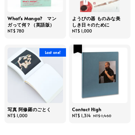
What's Manga? マン
ようびの器 ものみな美
ガって何？（英語版）
しき日々のために
Regular
NT$ 780
Regular
NT$ 1,000
price
price
優惠
Last one!
写真 阿修羅のごとく
Contact High
Regular
NT$ 1,000
Sale
NT$ 1,314
Regular
NT$ 1,460
price
price
price