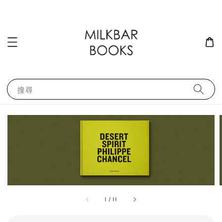
搜尋
1
/
11