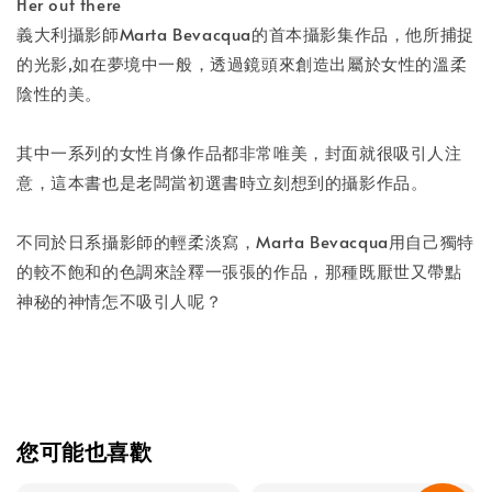
-
+
NT$ 50
Her out there
NT$ 100
義大利攝影師Marta Bevacqua的首本攝影集作品，他所捕捉
的光影,如在夢境中一般，透過鏡頭來創造出屬於女性的溫柔
陰性的美。
加入購物車
其中一系列的女性肖像作品都非常唯美，封面就很吸引人注
意，這本書也是老闆當初選書時立刻想到的攝影作品。
不同於日系攝影師的輕柔淡寫，Marta Bevacqua用自己獨特
的較不飽和的色調來詮釋一張張的作品，那種既厭世又帶點
神秘的神情怎不吸引人呢？
您可能也喜歡