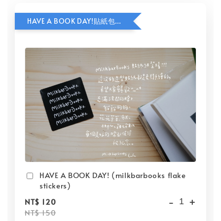
HAVE A BOOK DAY!貼紙包加價購
HAVE A BOOK DAY! (milkbarbooks flake
stickers)
-
+
NT$ 120
NT$ 150