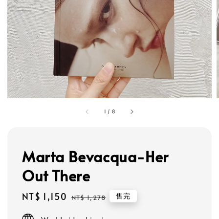
1
/
8
Marta Bevacqua-Her
Out There
Sale
NT$ 1,150
Regular
售完
NT$ 1,278
price
price