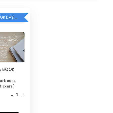
HAVE A BOOK DAY!貼紙包加價購
A BOOK
barbooks
tickers)
-
+