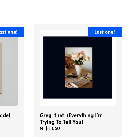
ast one!
Last one!
odel
Greg Hunt《Everything I'm
Trying To Tell You》
Regular
NT$ 1,860
price