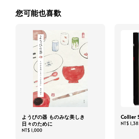
您可能也喜歡
ようびの器 ものみな美しき
Collier
日々のために
Sale
NT$ 1,38
price
Regular
NT$ 1,000
price