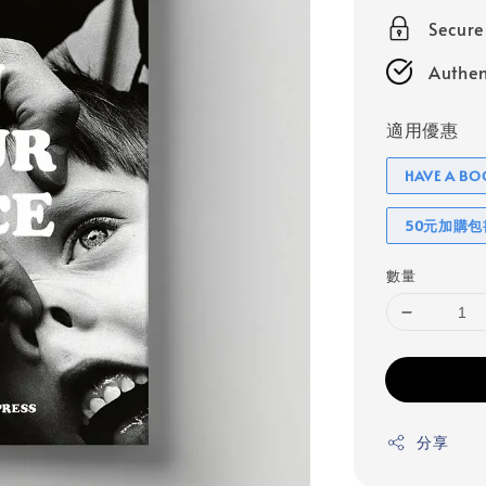
Secur
Authen
適用優惠
HAVE A 
50元加購
數量
分享