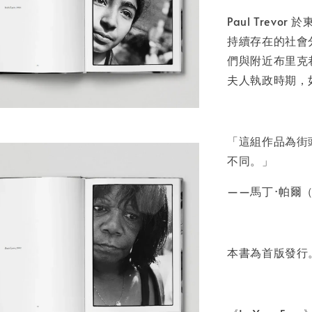
NT$ 50
Paul Tre
NT$ 100
持續存在的社會分
們與附近布里克巷
加
夫人執政時期，
「這組作品為街
不同。」
——馬丁·帕爾（Ma
本書為首版發行