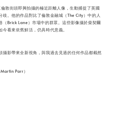
-
+
vor 於東倫敦街頭即興拍攝的極近距離人像，生動捕捉了英國
歧。他的作品對比了倫敦金融城（The City）中的人
（Brick Lane）市場中的群眾。這些影像攝於柴契爾
入購物車
如今看來依舊鮮活，仍具時代意義。
頭攝影帶來全新視角，與我過去見過的任何作品都截然
rtin Parr）
。