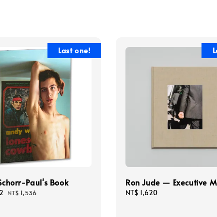
Last one!
L
 Schorr-Paul's Book
Ron Jude — Executive M
2
Regular
Regular
NT$ 1,620
NT$ 1,536
price
price