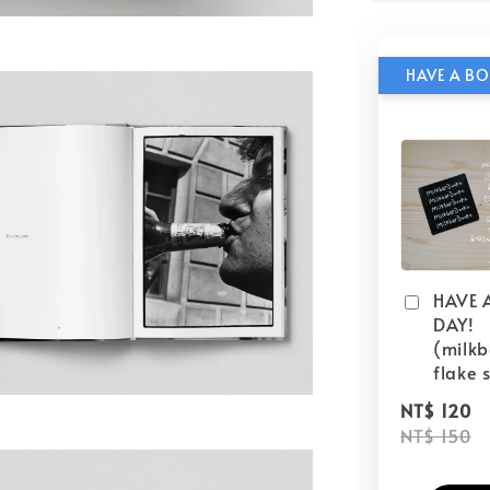
HAVE 
DAY!
(milk
flake s
NT$ 120
NT$ 150