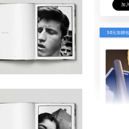
加
50元加購
書本包