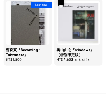
優惠
Last one!
曹良賓『Becoming・
奥山由之『windows』
Taiwanese』
（特別限定版）
Regular
NT$ 1,500
Sale
NT$ 4,633
Regular
NT$ 5,148
price
price
price