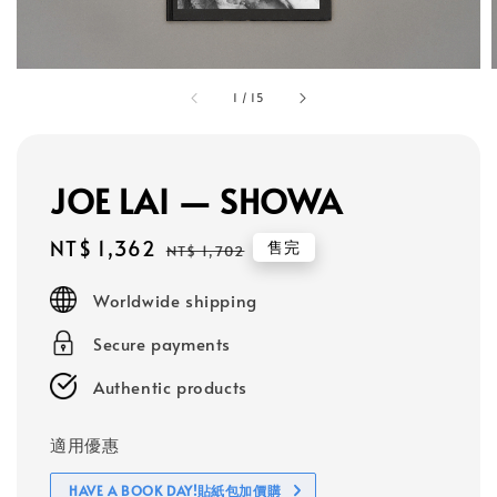
1
/
15
JOE LAI — SHOWA
Sale
NT$ 1,362
Regular
售完
NT$ 1,702
price
price
Worldwide shipping
Secure payments
Authentic products
適用優惠
HAVE A BOOK DAY!貼紙包加價購