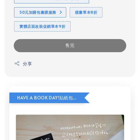
50元加購包書膜服務
樣書單本8折
實體店面改裝促銷單本9折
售完
分享
HAVE A BOOK DAY!貼紙包加價購