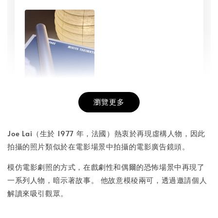
瀏覽更多
書本包膜服務
-
+
NT$ 50
Joe Lai（生於 1977 年，法國）熱衷於再現虛構人物，因此
NT$ 100
拍攝的照片類似於在電影場景中拍攝的電影廣告鏡頭。
模仿電影劇照的方式，在戲劇性和偶爾的恐怖場景中再現了
加入購物車
一系列人物，暗示著故事。 他故意模稜兩可，透過邀請個人
解讀來吸引觀眾。