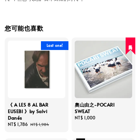
您可能也喜歡
人氣再入荷
Last one!
《 A LES 8 AL BAR
奧山由之-POCARI
EUSEBI 》by Salvi
SWEAT
Danés
Regular
NT$ 1,000
Sale
NT$ 1,786
Regular
price
NT$ 1,984
price
price