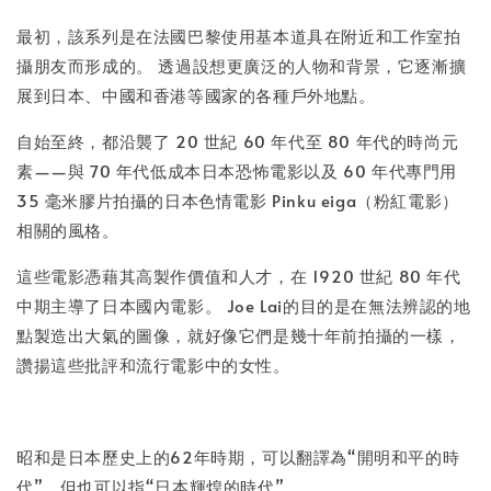
最初，該系列是在法國巴黎使用基本道具在附近和工作室拍
攝朋友而形成的。 透過設想更廣泛的人物和背景，它逐漸擴
展到日本、中國和香港等國家的各種戶外地點。
自始至終，都沿襲了 20 世紀 60 年代至 80 年代的時尚元
素——與 70 年代低成本日本恐怖電影以及 60 年代專門用
35 毫米膠片拍攝的日本色情電影 Pinku eiga（粉紅電影）
相關的風格。
這些電影憑藉其高製作價值和人才，在 1920 世紀 80 年代
中期主導了日本國內電影。 Joe Lai的目的是在無法辨認的地
點製造出大氣的圖像，就好像它們是幾十年前拍攝的一樣，
讚揚這些批評和流行電影中的女性。
昭和是日本歷史上的62年時期，可以翻譯為“開明和平的時
代”，但也可以指“日本輝煌的時代”。