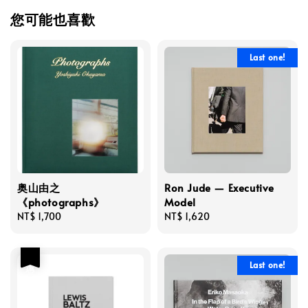
您可能也喜歡
Last one!
奥山由之
Ron Jude — Executive
《photographs》
Model
Regular
NT$ 1,700
Regular
NT$ 1,620
price
price
優惠
Last one!