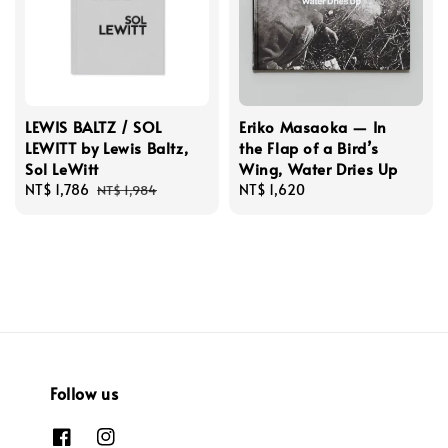
LEWIS BALTZ / SOL
Eriko Masaoka — In
LEWITT by Lewis Baltz,
the Flap of a Bird’s
Sol LeWitt
Wing, Water Dries Up
Sale
NT$ 1,786
Regular
Regular
NT$ 1,620
NT$ 1,984
price
price
price
Follow us