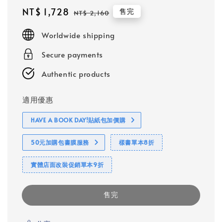
Sale
NT$ 1,728
Regular
售完
NT$ 2,160
price
price
Worldwide shipping
Secure payments
Authentic products
適用優惠
HAVE A BOOK DAY!貼紙包加價購
50元加購包書膜服務
樣書單本8折
實體店面改裝促銷單本9折
售完