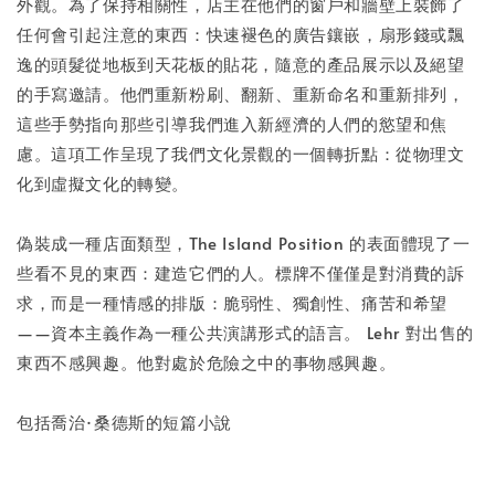
外觀。為了保持相關性，店主在他們的窗戶和牆壁上裝飾了
任何會引起注意的東西：快速褪色的廣告鑲嵌，扇形錢或飄
逸的頭髮從地板到天花板的貼花，隨意的產品展示以及絕望
的手寫邀請。他們重新粉刷、翻新、重新命名和重新排列，
這些手勢指向那些引導我們進入新經濟的人們的慾望和焦
慮。這項工作呈現了我們文化景觀的一個轉折點：從物理文
化到虛擬文化的轉變。
偽裝成一種店面類型，The Island Position 的表面體現了一
些看不見的東西：建造它們的人。標牌不僅僅是對消費的訴
求，而是一種情感的排版：脆弱性、獨創性、痛苦和希望
——資本主義作為一種公共演講形式的語言。 Lehr 對出售的
東西不感興趣。他對處於危險之中的事物感興趣。
包括喬治·桑德斯的短篇小說