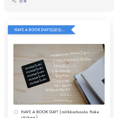
分享
HAVE A BOOK DAY!貼紙包加價購
HAVE A BOOK DAY! (milkbarbooks flake
stickers)