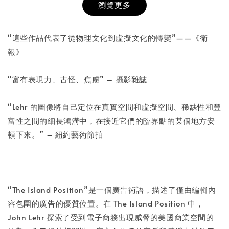
瀏覽更多
書本包膜服務
-
+
NT$ 50
“這些作品代表了從物理文化到虛擬文化的轉變”——《衛
NT$ 100
報》
“富有表現力、古怪、焦慮” – 攝影雜誌
加入購物車
“Lehr 的圖像將自己定位在真實空間和虛擬空間、稀缺性和豐
富性之間的細長鴻溝中，在接近它們的臨界點的某個地方安
頓下來。” – 紐約藝術節拍
“The Island Position”是一個廣告術語，描述了僅由編輯內
容包圍的廣告的優質位置。在 The Island Position 中，
John Lehr 探索了受到電子商務出現威脅的美國商業空間的