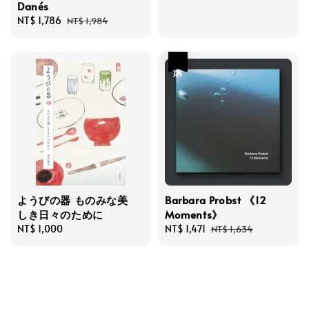
Danés
price
Sale
NT$ 1,786
Regular
NT$ 1,984
price
price
優惠
ようびの器 ものみな美
Barbara Probst 《12
しき日々のために
Moments》
Regular
NT$ 1,000
Sale
NT$ 1,471
Regular
NT$ 1,634
price
price
price