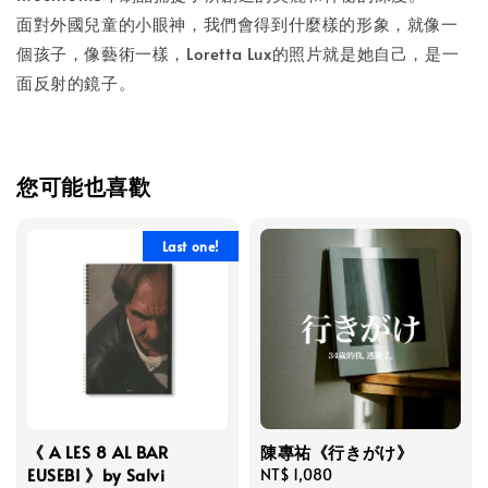
面對外國兒童的小眼神，我們會得到什麼樣的形象，就像一
個孩子，像藝術一樣，Loretta Lux的照片就是她自己，是一
面反射的鏡子。
您可能也喜歡
Last one!
《 A LES 8 AL BAR
陳專祐《行きがけ》
EUSEBI 》by Salvi
Regular
NT$ 1,080