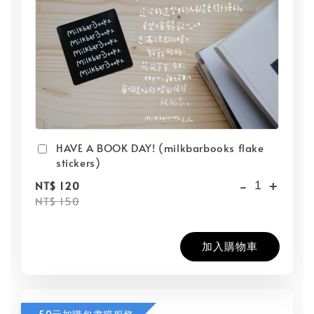
HAVE A BOOK DAY! (milkbarbooks flake
stickers)
-
+
NT$ 120
NT$ 150
加入購物車