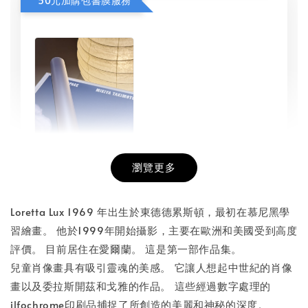
50元加購包書膜服務
瀏覽更多
書本包膜服務
-
+
NT$ 50
Loretta Lux 1969 年出生於東德德累斯頓，最初在慕尼黑學
NT$ 100
習繪畫。 他於1999年開始攝影，主要在歐洲和美國受到高度
評價。 目前居住在愛爾蘭。 這是第一部作品集。
兒童肖像畫具有吸引靈魂的美感。 它讓人想起中世紀的肖像
加入購物車
畫以及委拉斯開茲和戈雅的作品。 這些經過數字處理的
ilfochrome印刷品捕捉了所創造的美麗和神秘的深度。