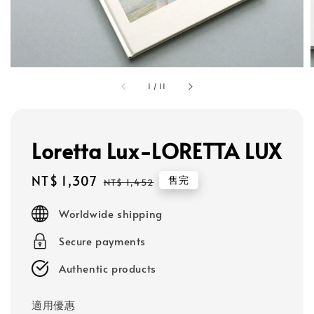
1
/
11
Loretta Lux-LORETTA LUX
Sale
NT$ 1,307
Regular
售完
NT$ 1,452
price
price
Worldwide shipping
Secure payments
Authentic products
適用優惠