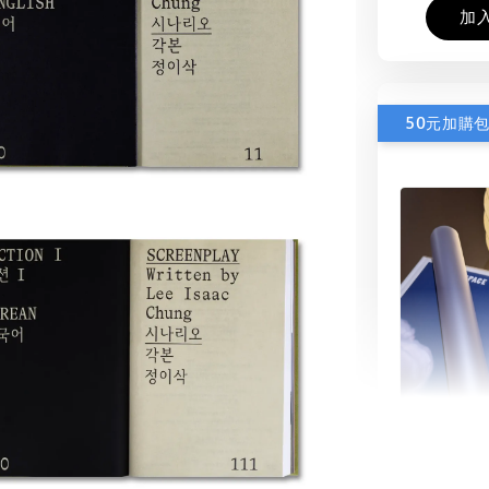
加
50元加購
書本包