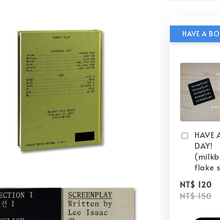
HAVE 
DAY!
(milk
flake s
NT$ 120
NT$ 150