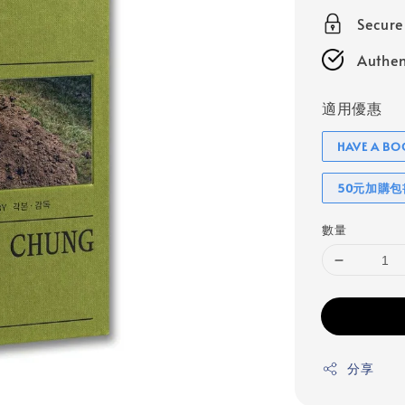
Secur
Authen
適用優惠
HAVE A 
50元加購
數量
分享