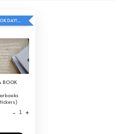
HAVE A BOOK DAY!貼紙包加價購
A BOOK
barbooks
tickers)
-
+