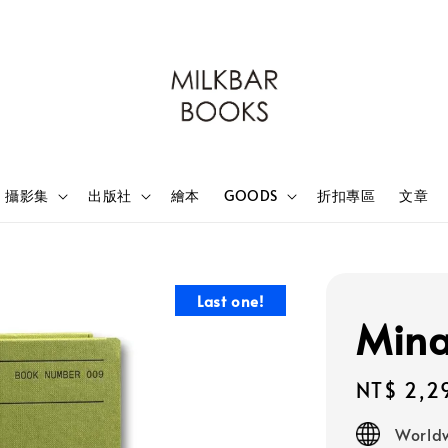
攝影集
出版社
繪本
GOODS
折扣專區
文章
Last one!
Mina
Regular
NT$ 2,2
price
Worldw