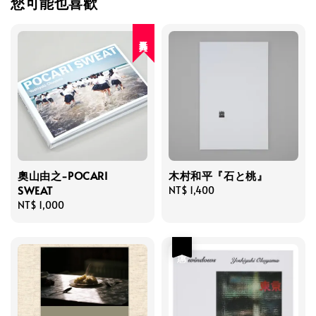
您可能也喜歡
人氣再入荷
奧山由之-POCARI
木村和平『石と桃』
SWEAT
Regular
NT$ 1,400
Regular
NT$ 1,000
price
price
優惠