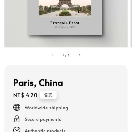
1
/
7
Paris, China
Regular
NT$ 420
售完
price
Worldwide shipping
Secure payments
Authentic products