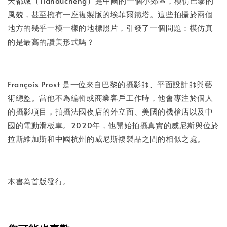
天都城（Tianducheng）是中國的一個小郊區，模仿巴黎的
風貌，甚至擁有一座複製版的埃菲爾鐵塔。這些拍攝於兩個
地方的幾乎一模一樣的地標照片，引發了一個問題：模仿真
的是最高的讚美形式嗎？
François Prost 是一位來自巴黎的攝影師、平面設計師與藝
術總監。當他不為編輯或商業客戶工作時，他會專注於個人
的攝影項目，拍攝法國夜店的外立面、美國的機槍店以及中
國的電動滑板車。2020年，他開始拍攝真實的威尼斯與位於
拉斯維加斯和中國杭州的威尼斯複製品之間的相似之處。
本書為首版發行。