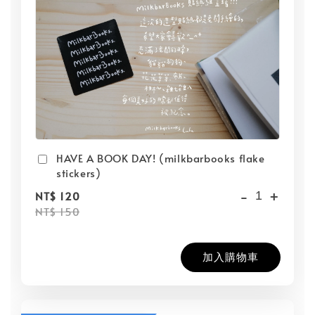
HAVE A BOOK DAY! (milkbarbooks flake
stickers)
-
+
NT$ 120
NT$ 150
加入購物車