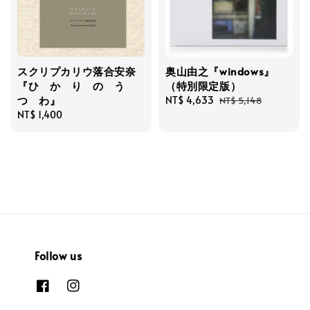
スクリプカリウ落合安奈
奥山由之『windows』
『ひ か り の う
（特別限定版）
つ わ』
Sale
NT$ 4,633
Regular
NT$ 5,148
Regular
NT$ 1,400
price
price
price
Follow us