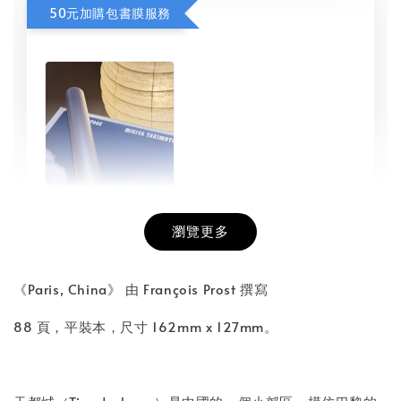
50元加購包書膜服務
瀏覽更多
書本包膜服務
-
+
NT$ 50
《Paris, China》 由 François Prost 撰寫
NT$ 100
88 頁，平裝本，尺寸 162mm x 127mm。
加入購物車