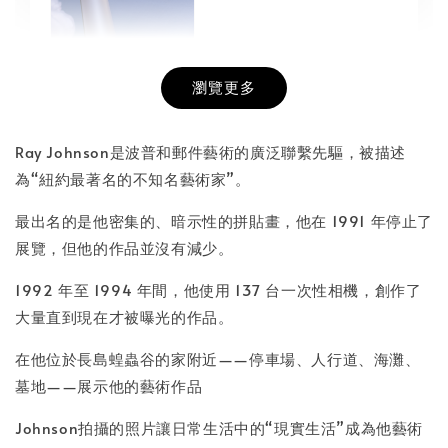
瀏覽更多
書本包膜服務
-
+
NT$ 50
Ray Johnson是波普和郵件藝術的廣泛聯繫先驅，被描述
NT$ 100
為“紐約最著名的不知名藝術家”。
最出名的是他密集的、暗示性的拼貼畫，他在 1991 年停止了
加入購物車
展覽，但他的作品並沒有減少。
1992 年至 1994 年間，他使用 137 台一次性相機，創作了
大量直到現在才被曝光的作品。
在他位於長島蝗蟲谷的家附近——停車場、人行道、海灘、
墓地——展示他的藝術作品
Johnson拍攝的照片讓日常生活中的“現實生活”成為他藝術