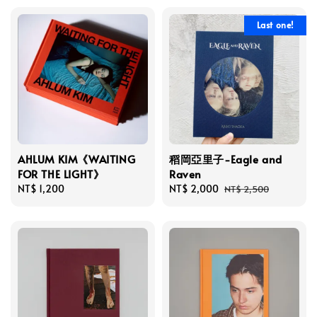
Last one!
AHLUM KIM《WAITING
稻岡亞里子-Eagle and
FOR THE LIGHT》
Raven
Regular
NT$ 1,200
Sale
NT$ 2,000
Regular
NT$ 2,500
price
price
price