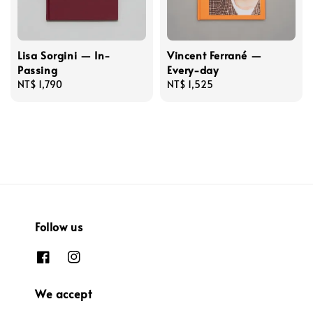
Lisa Sorgini — In-
Vincent Ferrané —
Passing
Every-day
Regular
NT$ 1,790
Regular
NT$ 1,525
price
price
Follow us
We accept