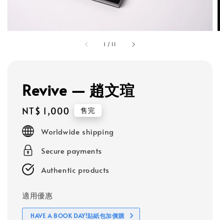
1
/
11
Revive — 趙文瑄
Regular
NT$ 1,000
售完
price
Worldwide shipping
Secure payments
Authentic products
適用優惠
HAVE A BOOK DAY!貼紙包加價購