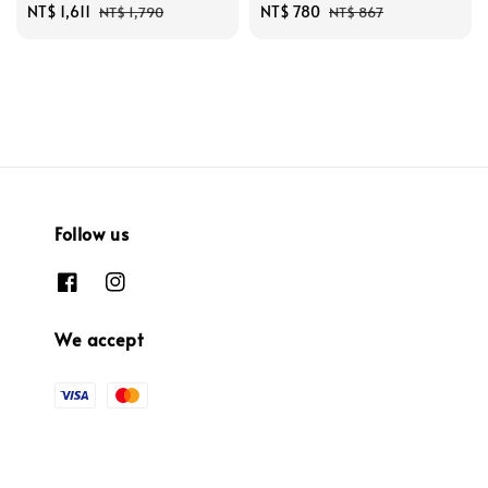
Sale
NT$ 1,611
Regular
Sale
NT$ 780
Regular
NT$ 1,790
NT$ 867
price
price
price
price
Follow us
We accept