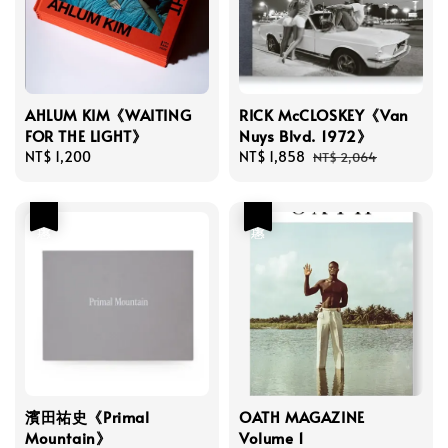
AHLUM KIM《WAITING
RICK McCLOSKEY《Van
FOR THE LIGHT》
Nuys Blvd. 1972》
Regular
NT$ 1,200
Sale
NT$ 1,858
Regular
NT$ 2,064
price
price
price
優惠
優惠
濱田祐史《Primal
OATH MAGAZINE
Mountain》
Volume 1