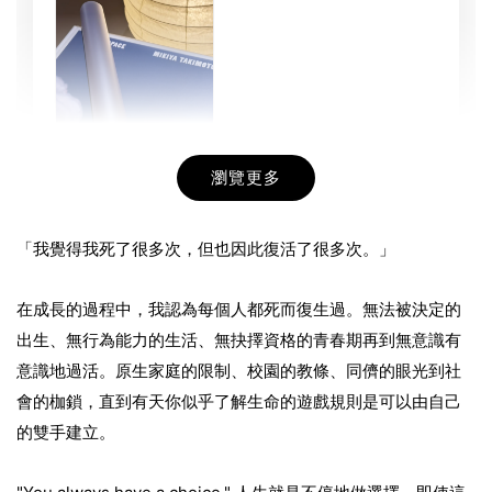
瀏覽更多
書本包膜服務
-
+
NT$ 50
「我覺得我死了很多次，但也因此復活了很多次。」
NT$ 100
在成長的過程中，我認為每個人都死而復生過。無法被決定的
出生、無行為能力的生活、無抉擇資格的青春期再到無意識有
加入購物車
意識地過活。原生家庭的限制、校園的教條、同儕的眼光到社
會的枷鎖，直到有天你似乎了解生命的遊戲規則是可以由自己
的雙手建立。