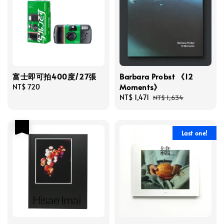
富士即可拍400度/27張
Barbara Probst 《12
Moments》
Regular
NT$ 720
price
Sale
NT$ 1,471
Regular
NT$ 1,634
price
price
優惠
Last one!