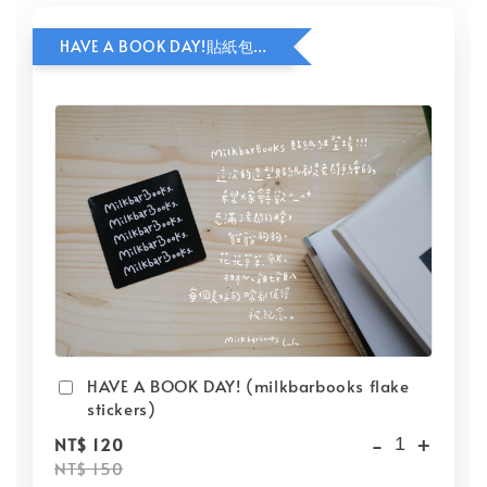
HAVE A BOOK DAY!貼紙包加價購
HAVE A BOOK DAY! (milkbarbooks flake
stickers)
-
+
NT$ 120
NT$ 150