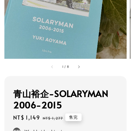
1
/
8
青山裕企-SOLARYMAN
2006-2015
Sale
NT$ 1,149
Regular
售完
NT$ 1,277
price
price