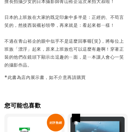
-
+
NT$ 50
擅長拍攝少女的日本攝影師青山裕企這次來拍大叔啦！
NT$ 100
日本的上班族在大家的既定印象中多半是：正經的、不苟言
笑的，然後西裝襯衫領帶，再來就是：看起來都ㄧ樣！
加入購物車
不過在青山裕企的眼中似乎不是這麼回事喔(笑)，將每位上
班族「漂浮」起來，原來上班族也可以這麼有趣啊！穿著正
裝的他們在鏡頭下顯示出逗趣的ㄧ面，是ㄧ本讓人會心一笑
的攝影作品。
*此書為店內展示書，如不介意再請購買
您可能也喜歡
優惠
好評熱銷