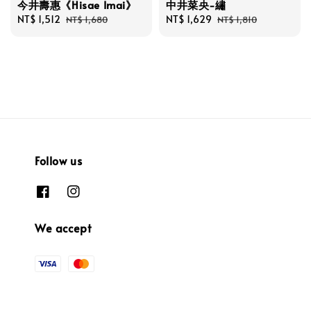
今井壽惠《Hisae Imai》
中井菜央-繡
Sale
NT$ 1,512
Regular
Sale
NT$ 1,629
Regular
NT$ 1,680
NT$ 1,810
price
price
price
price
Follow us
We accept