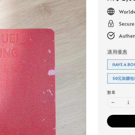
price
Worldw
Secur
Authen
適用優惠
HAVE A 
50元加購
數量