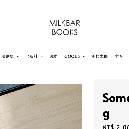
攝影集
出版社
繪本
GOODS
折扣專區
文章
Som
g
Regular
NT$ 2,0