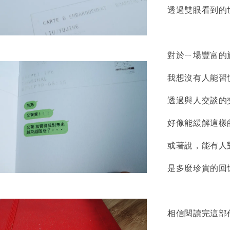
透過雙眼看到的
對於ㄧ場豐富的
我想沒有人能習
透過與人交談的
好像能緩解這樣
或著說，能有人
是多麼珍貴的回憶
相信閱讀完這部