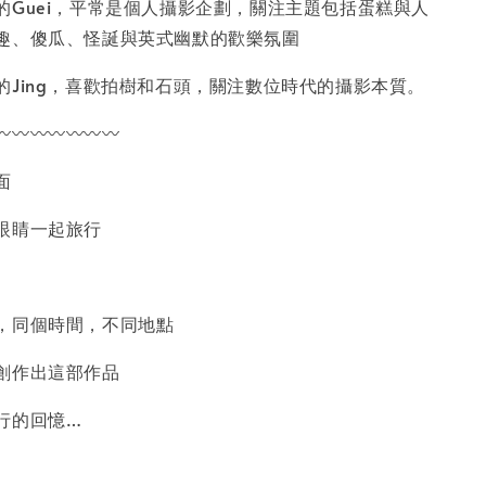
的Guei，平常是個人攝影企劃，關注主題包括蛋糕與人
趣、傻瓜、怪誕與英式幽默的歡樂氛圍
的Jing，喜歡拍樹和石頭，關注數位時代的攝影本質。
〰️〰️〰️〰️〰️〰️〰️
面
眼睛一起旅行
，同個時間，不同地點
創作出這部作品
行的回憶…