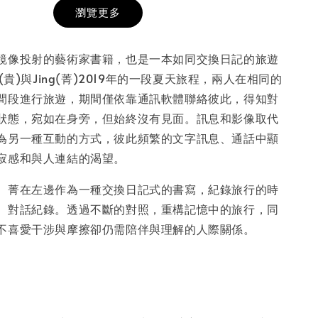
瀏覽更多
膜服務
-
+
鏡像投射的藝術家書籍，也是一本如同交換日記的旅遊
(貴)與Jing(菁)2019年的一段夏天旅程，兩人在相同的
間段進行旅遊，期間僅依靠通訊軟體聯絡彼此，得知對
入購物車
狀態，宛如在身旁，但始終沒有見面。訊息和影像取代
為另一種互動的方式，彼此頻繁的文字訊息、通話中顯
寂感和與人連結的渴望。
、菁在左邊作為一種交換日記式的書寫，紀錄旅行的時
、對話紀錄。透過不斷的對照，重構記憶中的旅行，同
不喜愛干涉與摩擦卻仍需陪伴與理解的人際關係。