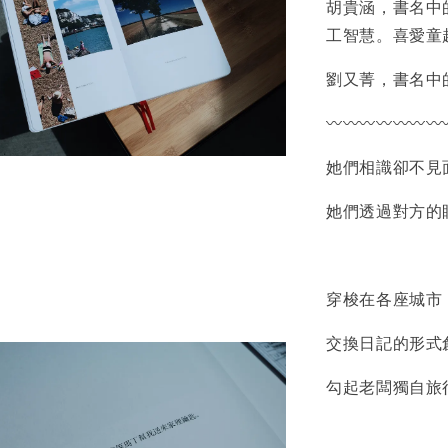
胡貴涵，書名中
工智慧。喜愛童
劉又菁，書名中
〰️〰️〰️〰️〰️〰️〰️
她們相識卻不見
她們透過對方的
穿梭在各座城市
交換日記的形式
勾起老闆獨自旅