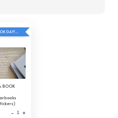
HAVE A BOOK DAY!貼紙包加價購
A BOOK
barbooks
tickers)
-
+