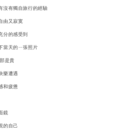
有沒有獨自旅行的經驗
自由又寂寞
充分的感受到
下當天的ㄧ張照片
半部是貴
快樂遭遇
憾和疲憊
面鏡
現的自己