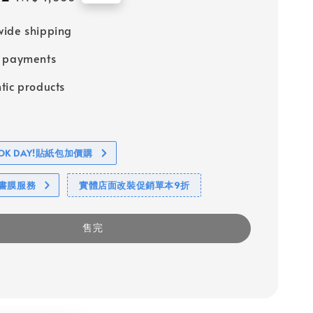
price
ide shipping
e payments
tic products
BOOK DAY!貼紙包加價購
包書膜服務
實體店面改裝促銷單本9折
售完