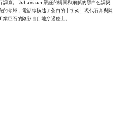
調查。 Johansson 嚴謹的構圖和細膩的黑白色調揭
變的領域，電話線橫越了蒼白的十字架，現代石膏與陳
工業巨石的陰影盲目地穿過塵土。