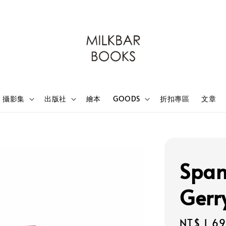
攝影集
出版社
繪本
GOODS
折扣專區
文章
Span
Gerr
Sale
NT$ 1,6