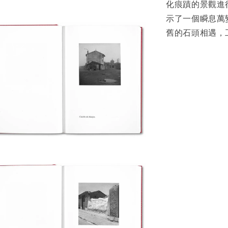
化痕蹟的景觀進行
示了一個瞬息萬
舊的石頭相遇，