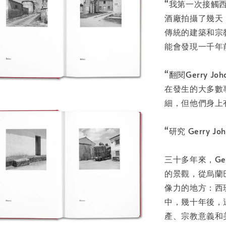
NT$ 50
“我第一次接觸
NT$ 100
酒廠拍攝了幾天
傳統的建築和宗
加
能會發現一千年前的文
“翻閱Gerry 
在發生的大多數
細，但他們身上
“研究 Gerry
三十多年來，Ger
的景觀，從烏蘭
像力的地方：西
中，幾十年後，
產、宗教意義和