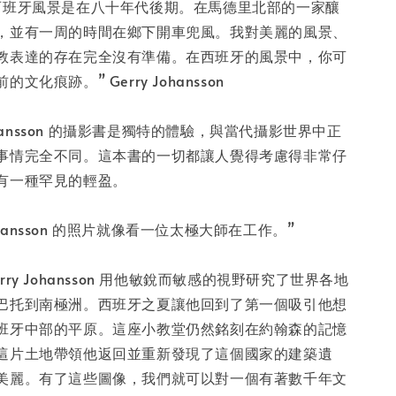
-
+
西班牙風景是在八十年代後期。在馬德里北部的一家釀
，並有一周的時間在鄉下開車兜風。我對美麗的風景、
教表達的存在完全沒有準備。在西班牙的風景中，你可
入購物車
化痕跡。” Gerry Johansson
Johansson 的攝影書是獨特的體驗，與當代攝影世界中正
事情完全不同。這本書的一切都讓人覺得考慮得非常仔
有一種罕見的輕盈。
 Johansson 的照片就像看一位太極大師在工作。”
ry Johansson 用他敏銳而敏感的視野研究了世界各地
巴托到南極洲。西班牙之夏讓他回到了第一個吸引他想
班牙中部的平原。這座小教堂仍然銘刻在約翰森的記憶
這片土地帶領他返回並重新發現了這個國家的建築遺
美麗。有了這些圖像，我們就可以對一個有著數千年文