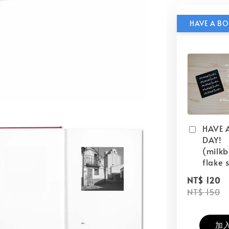
HAVE 
DAY!
(milk
flake s
NT$ 120
NT$ 150
加