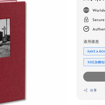
price
Worldw
Secur
Authen
適用優惠
HAVE A 
50元加購
分享