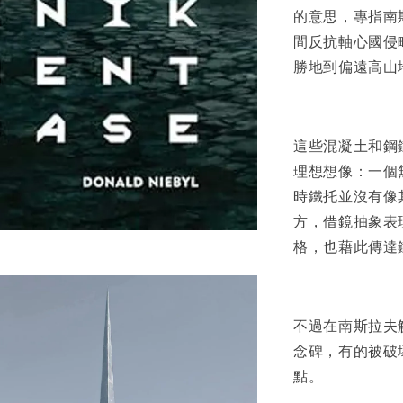
的意思，專指南斯
間反抗軸心國侵
勝地到偏遠高山
這些混凝土和鋼
理想想像：一個
時鐵托並沒有像
方，借鏡抽象表
格，也藉此傳達
不過在南斯拉夫
念碑，有的被破
點。