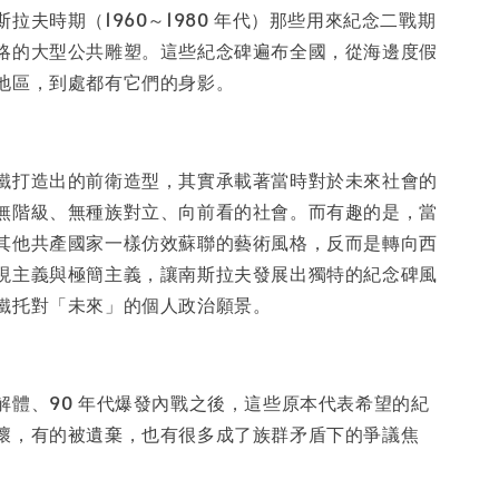
拉夫時期（1960～1980 年代）那些用來紀念二戰期
略的大型公共雕塑。這些紀念碑遍布全國，從海邊度假
地區，到處都有它們的身影。
鐵打造出的前衛造型，其實承載著當時對於未來社會的
無階級、無種族對立、向前看的社會。而有趣的是，當
其他共產國家一樣仿效蘇聯的藝術風格，反而是轉向西
現主義與極簡主義，讓南斯拉夫發展出獨特的紀念碑風
鐵托對「未來」的個人政治願景。
解體、90 年代爆發內戰之後，這些原本代表希望的紀
壞，有的被遺棄，也有很多成了族群矛盾下的爭議焦