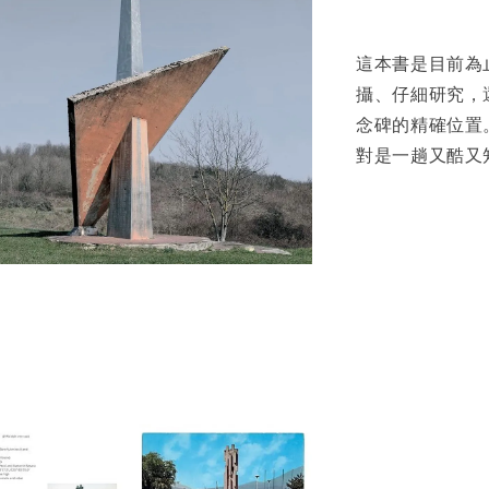
這本書是目前為止
攝、仔細研究，
念碑的精確位置
對是一趟又酷又