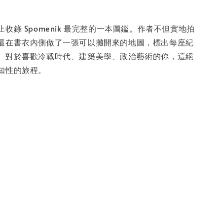
收錄 Spomenik 最完整的一本圖鑑。作者不但實地拍
還在書衣內側做了一張可以攤開來的地圖，標出每座紀
。對於喜歡冷戰時代、建築美學、政治藝術的你，這絕
知性的旅程。