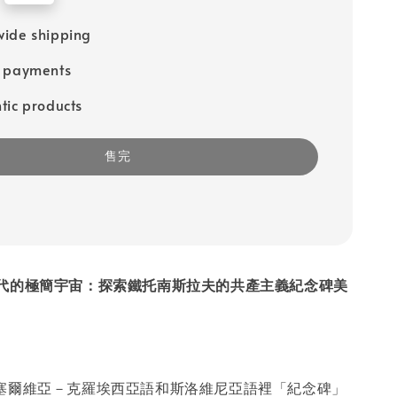
ide shipping
e payments
tic products
售完
代的極簡宇宙：探索鐵托南斯拉夫的共產主義紀念碑美
k” 是塞爾維亞－克羅埃西亞語和斯洛維尼亞語裡「紀念碑」