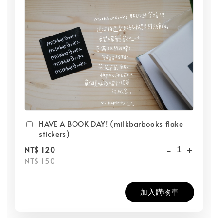
HAVE A BOOK DAY! (milkbarbooks flake
stickers)
-
+
NT$ 120
NT$ 150
加入購物車