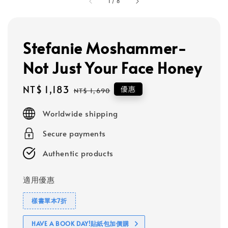
1
/
8
Stefanie Moshammer-
Not Just Your Face Honey
Sale
NT$ 1,183
Regular
優惠
NT$ 1,690
price
price
Worldwide shipping
Secure payments
Authentic products
適用優惠
樣書單本7折
HAVE A BOOK DAY!貼紙包加價購