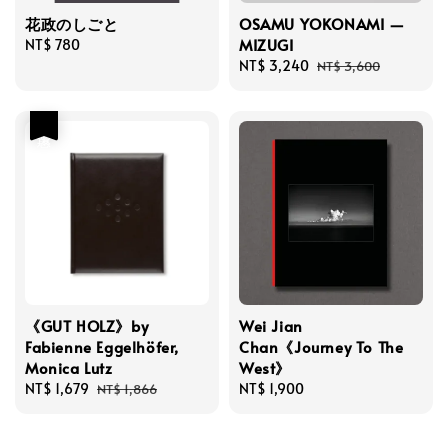
花政のしごと
OSAMU YOKONAMI —
MIZUGI
Regular
NT$ 780
price
Sale
NT$ 3,240
Regular
NT$ 3,600
price
price
優惠
《GUT HOLZ》by
Wei Jian
Fabienne Eggelhöfer,
Chan《Journey To The
Monica Lutz
West》
Sale
NT$ 1,679
Regular
Regular
NT$ 1,900
NT$ 1,866
price
price
price