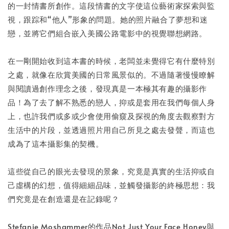
的一封情書所創作。這段情書的文字使這位藝術家探索與監
視，跟踪和“他人”形象的問題。她的照片融合了夢想和迷
戀，並將它們組合嵌入美國公路電影中的視覺聯想網路。
在一剛開始收到這本書的時候，老闆並未覺得它有什麼特別
之處，就像在欣賞美國的日常風景似的。不過隨著慢慢瞭解
與閱讀過創作理念之後，發現真是一本極其有趣的攝影作
品！為了去了解不熟悉的戀人，抑或是套用在我們每個人身
上，也許我們或多或少會使用偷窺及探視的角度去觀察對方
生活中的片段，並透過照片用自己所見之處去發聲，而這也
成為了這本攝影集的契機。
這些從自己的眼光去發現的景象，究竟是真實的生活抑或自
己虛構的幻想，值得細細品味，並觸發攝影的終極思想：我
們究竟是在創造還是在記錄呢？
Stefanie Moshammer的作品Not Just Your Face Honey與