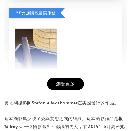
50元加購包書膜服務
瀏覽更多
書本包膜服務
-
+
NT$ 50
奧地利攝影師Stefanie Moshammer在美國發行的作品。
NT$ 100
這本攝影集反映了愛與妄想之間的細線。這本攝影作品是根
據Troy C.一位攝影師所不認識的男人，在2014年3月寫給她
加入購物車