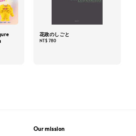
ure
花政のしごと
u
Regular
NT$ 780
price
Our mission