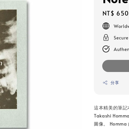
Regular
NT$ 650
price
Worldw
Secur
Authen
分享
這本精美的筆記
Takashi H
圖像。 Homm