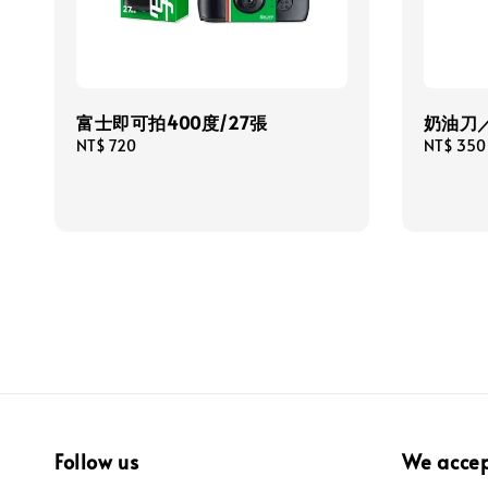
富士即可拍400度/27張
奶油刀
Regular
NT$ 720
Regular
NT$ 350
price
price
Follow us
We acce