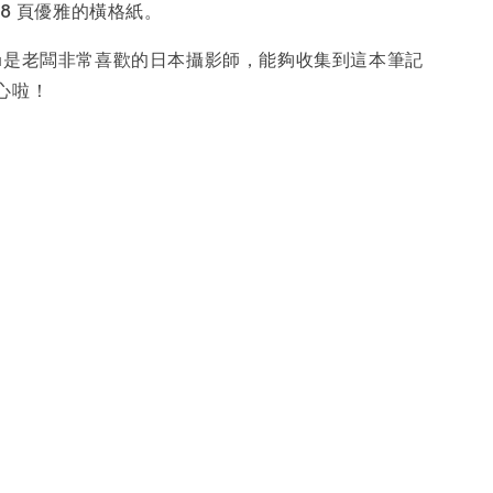
28 頁優雅的橫格紙。
Homma是老闆非常喜歡的日本攝影師，能夠收集到這本筆記
心啦！