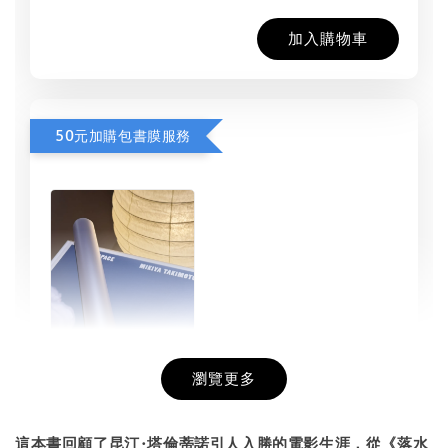
加入購物車
50元加購包書膜服務
瀏覽更多
書本包膜服務
-
+
NT$ 50
這本書回顧了昆汀·塔倫蒂諾引人入勝的電影生涯，從《落水