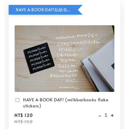
HAVE A BOOK DAY!貼紙包加價購
HAVE A BOOK DAY! (milkbarbooks flake
stickers)
-
+
NT$ 120
NT$ 150