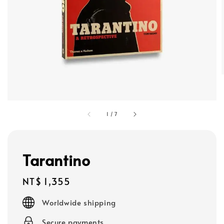
1
/
7
Tarantino
Regular
NT$ 1,355
price
Worldwide shipping
Secure payments