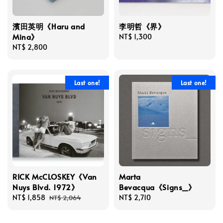
濱田英明《Haru and
李明哲《界》
Mina》
Regular
NT$ 1,300
Regular
NT$ 2,800
price
price
Last one!
Last one!
RICK McCLOSKEY《Van
Marta
Nuys Blvd. 1972》
Bevacqua《Signs_》
Sale
NT$ 1,858
Regular
Regular
NT$ 2,710
NT$ 2,064
price
price
price