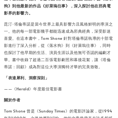
NT$ 100
狗》到他最新的作品《好萊塢往事》，深入探討他在邪典電
影界的影響力。
加入購物車
昆汀·塔倫蒂諾是當今世界上最具影響力且風格鮮明的導演之
一。他的每一部電影幾乎都能迅速成為邪典經典，深受影迷
喜愛。在這本書中，Tom Shone 針對塔倫蒂諾執導的十部電
影進行了深入分析，從《落水狗》到《好萊塢往事》，同時
也探討了他早期的生活、演員生涯以及他無可否認的編劇才
華。書中收錄了超過二百張電影劇照和幕後花絮，讓《塔倫
蒂諾：回顧》成為對這位大導演獨特才華的完美致敬。
「表達犀利、洞察深刻」
——《Herald》年度最佳電影書
關於作者
Tom Shone 曾是《Sunday Times》的電影評論家，從1994
年到1999年，之後他搬到紐約。他的文章曾發表在許多報紙