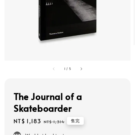
1
/
5
The Journal of a
Skateboarder
Sale
NT$ 1,183
Regular
售完
NT$ 1,314
price
price