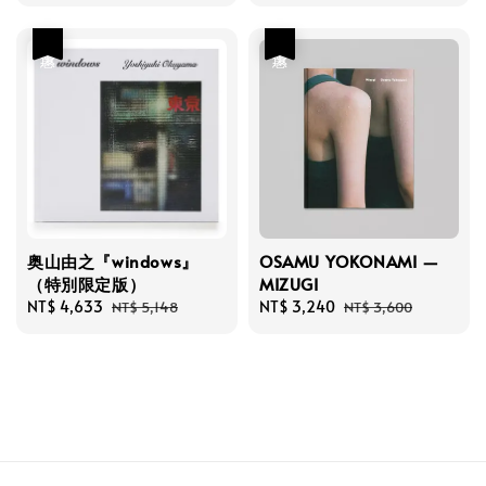
price
price
優惠
優惠
奥山由之『windows』
OSAMU YOKONAMI —
（特別限定版）
MIZUGI
Sale
NT$ 4,633
Regular
Sale
NT$ 3,240
Regular
NT$ 5,148
NT$ 3,600
price
price
price
price