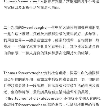
-
+
NT$ 50
Thomas Sweertvaegher的照片頌揚了滑板運動員牢不可破
NT$ 100
的家庭以及滑板生活的刺激和自由。
加入購物車
二十九歲的Sweertvaegher一生中的大部分時間都在和朋友
一起在路上度過，沉迷於攝影和滑板的雙重愛好。多年來，
我周遊世界——總是在旅途中，經常只攜帶一台相機和一塊
滑板——拍攝了本書中收集的這些照片，其中滑板始終是自
由的象徵、一個人身份的延伸和朋友之間持久的紐帶。
Thomas Sweertvaegher走於社會邊緣，探索生命的極限和
自己年輕的成年期，在旅途中捕捉周遭發生的一切。他的照
片帶領讀者踏上一段旅程，展示滑板和街頭生活的高潮和低
潮、傷痕和縫隙，最終讚美這種生活所能帶來的美麗。
《The Journal of a Skateboarder》不僅從高度個人化的視
角記錄了Sweertvaegher的冒險歷程，也是滑板世界的視覺