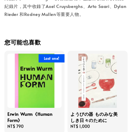
紀錄片，其中收錄了Axel Cruysberghs、Arto Saari、Dylan
Rieder 和Rodney Mullen等重要人物。
您可能也喜歡
Last one!
Erwin Wurm《Human
ようびの器 ものみな美
Form》
しき日々のために
Regular
NT$ 790
Regular
NT$ 1,000