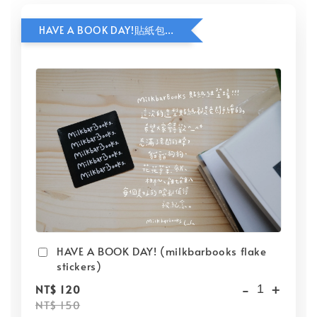
HAVE A BOOK DAY!貼紙包加價購
HAVE A BOOK DAY! (milkbarbooks flake
stickers)
-
+
NT$ 120
NT$ 150