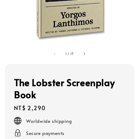
1
/
17
The Lobster Screenplay
Book
Regular
NT$ 2,290
price
Worldwide shipping
Secure payments