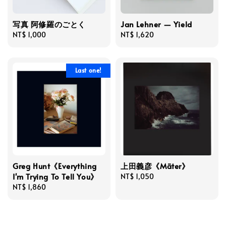
写真 阿修羅のごとく
Jan Lehner — Yield
Regular
NT$ 1,000
Regular
NT$ 1,620
price
price
Last one!
Greg Hunt《Everything
上田義彦《Māter》
I'm Trying To Tell You》
Regular
NT$ 1,050
Regular
NT$ 1,860
price
price