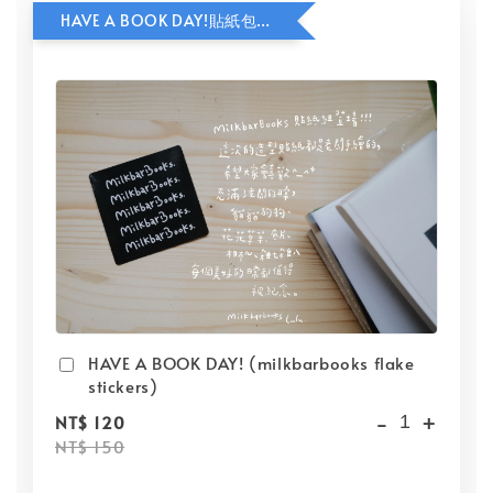
HAVE A BOOK DAY!貼紙包加價購
HAVE A BOOK DAY! (milkbarbooks flake
stickers)
-
+
NT$ 120
NT$ 150