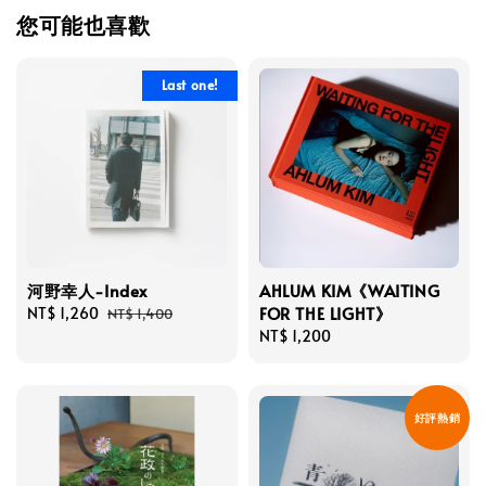
您可能也喜歡
Last one!
河野幸人-Index
AHLUM KIM《WAITING
FOR THE LIGHT》
Sale
NT$ 1,260
Regular
NT$ 1,400
price
price
Regular
NT$ 1,200
price
好評熱銷