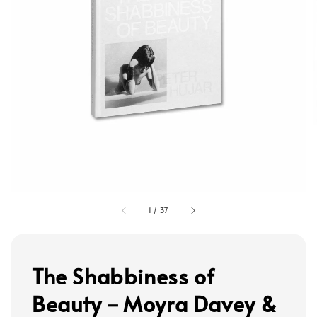
1
/
37
The Shabbiness of
Beauty－Moyra Davey &