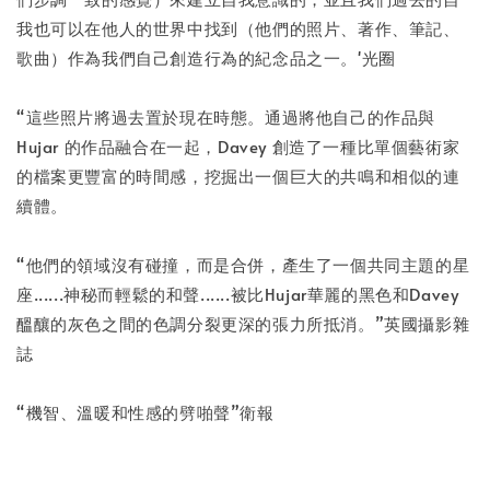
我也可以在他人的世界中找到（他們的照片、著作、筆記、
歌曲）作為我們自己創造行為的紀念品之一。'光圈
“這些照片將過去置於現在時態。通過將他自己的作品與
Hujar 的作品融合在一起，Davey 創造了一種比單個藝術家
的檔案更豐富的時間感，挖掘出一個巨大的共鳴和相似的連
續體。
“他們的領域沒有碰撞，而是合併，產生了一個共同主題的星
座......神秘而輕鬆的和聲......被比Hujar華麗的黑色和Davey
醞釀的灰色之間的色調分裂更深的張力所抵消。”英國攝影雜
誌
“機智、溫暖和性感的劈啪聲”衛報