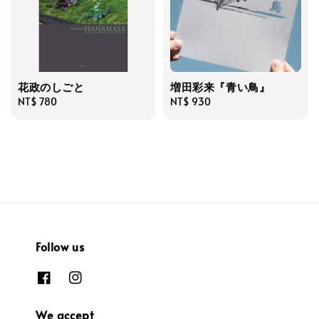
花政のしごと
増田彩来『青い鳥』
Regular
NT$ 780
Regular
NT$ 930
price
price
Follow us
We accept