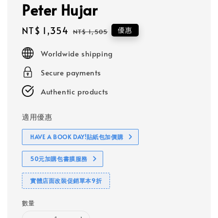
Peter Hujar
Sale
NT$ 1,354
Regular
優惠
NT$ 1,505
price
price
Worldwide shipping
Secure payments
Authentic products
適用優惠
HAVE A BOOK DAY!貼紙包加價購
50元加購包書膜服務
實體店面改裝促銷單本9折
數量