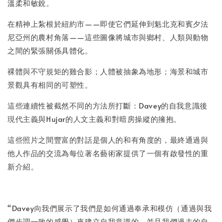
溫柔和敏銳。
在精神上紮根於紐約市——即使它們延伸到魁北克和賓夕法
尼亞州的農村角落——這些圖像將城市與鄉村、人類與動物
之間的緊張關係具體化。
裸體與不守規矩的雞合影；人體被抽象為地形；海景和城市
景觀具有相同的可塑性。
這些連續性被截然不同的方法所打斷：Davey的自我意識後
現代主義與Hujar的人文主義和對暗房操縱的擁抱。
這些照片之間豐富的對話是個人的和有角度的，最終通過與
他人作品的交流為每位著名藝術家提供了一個有啟發性的重
新介紹。
“Davey向我們展示了我們是如何通過奉承和模仿（通過與我
們步調一致的感覺）來建立自我意識的，並且我們過去的自