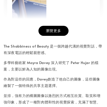
瀏覽更多
書本包膜服務
-
+
NT$ 50
The Shabbiness of Beauty 是一個跨越代溝的視覺對話，帶
NT$ 100
有深夜電話的輕鬆親密感。
多學科藝術家 Moyra Davey 深入研究了 Peter Hujar 的檔
加入購物車
案，主要以鮮為人知的圖像出現。
作為對這些的回應，Davey創造了他自己的圖像，這些圖像
繪製了一個特殊的共享主題選擇。
並排，強有力的構圖圖像以激烈的方式相互欣賞、取笑和增
強印象，形成了一種對肉體和性的視覺探索，充滿了智慧、