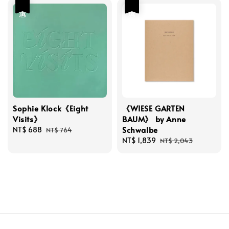
優惠
優惠
Sophie Klock《Eight
《WIESE GARTEN
Visits》
BAUM》 by Anne
Schwalbe
Sale
NT$ 688
Regular
NT$ 764
price
price
Sale
NT$ 1,839
Regular
NT$ 2,043
price
price