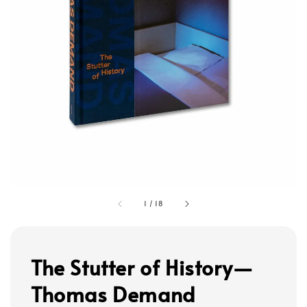
1
/
18
The Stutter of History—
Thomas Demand