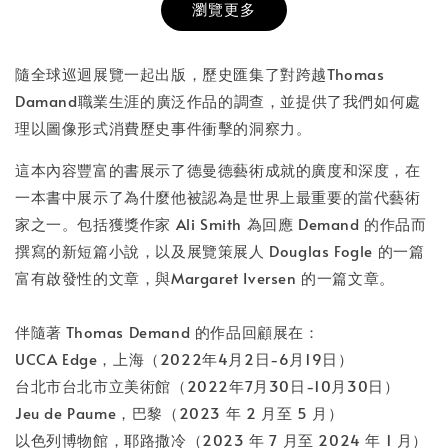
瀏覽更多
書本包膜服務
-
+
NT$ 50
隨全球巡迴展覽一起出版，歷史匯集了對跨越Thomas
NT$ 100
Damand職業生涯的廣泛作品的調查，並提供了我們如何處
理以圖像形式消費歷史事件衝擊的洞察力。
加入購物車
這本內容豐富的書展示了德曼德藝術成就的廣度和深度，在
一本書中展示了為什麼他被認為是世界上最重要的當代藝術
家之一。包括獲獎作家 Ali Smith 為回應 Demand 的作品而
撰寫的新短篇小說，以及展覽策展人 Douglas Fogle 的一篇
富有啟發性的文章，與Margaret Iversen 的一篇文章。
伴隨著 Thomas Demand 的作品回顧展在：
UCCA Edge，上海（2022年4月2日-6月19日）
台北市台北市立美術館（2022年7月30日-10月30日）
Jeu de Paume，巴黎（2023 年 2 月至 5 月）
以色列博物館，耶路撒冷（2023 年 7 月至 2024 年 1 月）