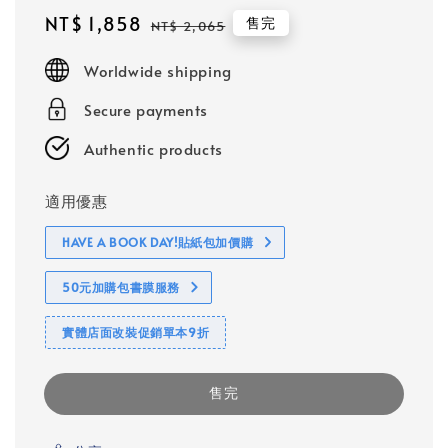
Sale
NT$ 1,858
Regular
售完
NT$ 2,065
price
price
Worldwide shipping
Secure payments
Authentic products
適用優惠
HAVE A BOOK DAY!貼紙包加價購
50元加購包書膜服務
實體店面改裝促銷單本9折
售完