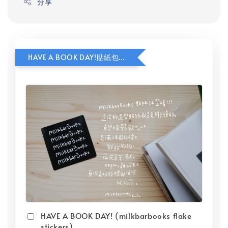
分享
HAVE A BOOK DAY!貼紙包加價購
HAVE A BOOK DAY! (milkbarbooks flake
stickers)