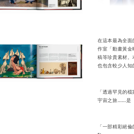
書本包
NT$ 50
在這本最為全面的
NT$ 100
作室「動畫黃金
稿等珍貴素材。
加
也包含較少人知
「透過罕見的檔
宇宙之旅……是（
「一部精彩絕倫