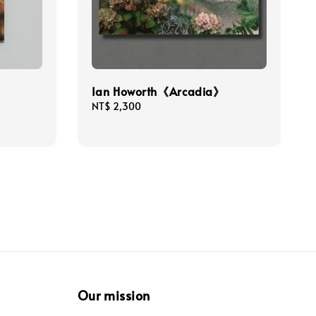
Ian Howorth《Arcadia》
Regular
NT$ 2,300
price
Our mission