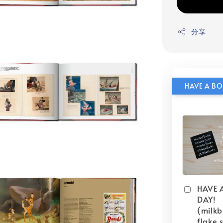
分享
HAVE 
DAY!
(milk
flake s