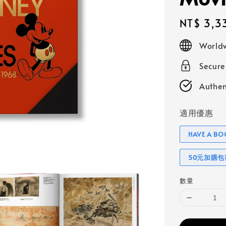
Regular
NT$ 3,3
price
Worldw
Secur
Authen
適用優惠
HAVE A 
50元加購
數量