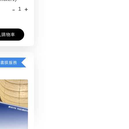
-
+
入購物車
包書膜服務