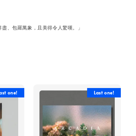
詳盡、包羅萬象，且美得令人驚嘆。」
ast one!
Last one!