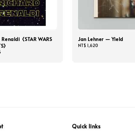
d Renaldi《STAR WARS
Jan Lehner — Yield
TS》
Regular
NT$ 1,620
price
5
pt
Quick links