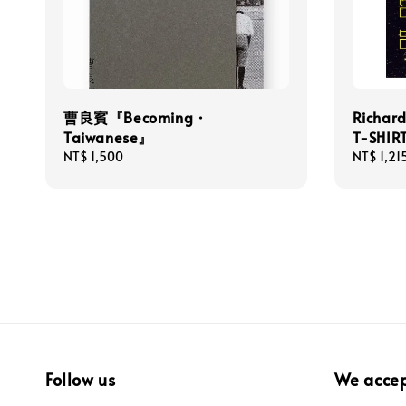
曹良賓『Becoming・
Richar
Taiwanese』
T-SHIR
Regular
NT$ 1,500
Regular
NT$ 1,21
price
price
Follow us
We acce