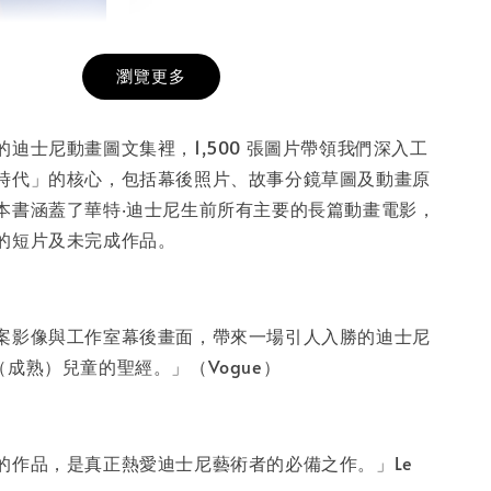
瀏覽更多
膜服務
-
+
迪士尼動畫圖文集裡，1,500 張圖片帶領我們深入工
時代」的核心，包括幕後照片、故事分鏡草圖及動畫原
本書涵蓋了華特‧迪士尼生前所有主要的長篇動畫電影，
入購物車
的短片及未完成作品。
案影像與工作室幕後畫面，帶來一場引人入勝的迪士尼
成熟）兒童的聖經。」（Vogue）
的作品，是真正熱愛迪士尼藝術者的必備之作。」Le