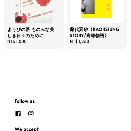
ようびの器 ものみな美
藤代冥砂《KAOHSIUNG
しき日々のために
STORY/高雄物語》
Regular
NT$ 1,000
Regular
NT$ 1,260
price
price
Follow us
We accept