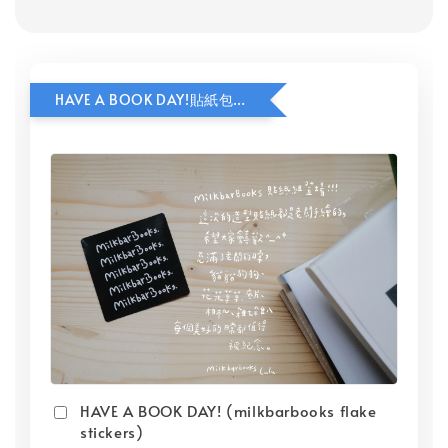
HAVE A BOOK DAY!貼紙包加價購
HAVE A BOOK DAY! (milkbarbooks flake
stickers)