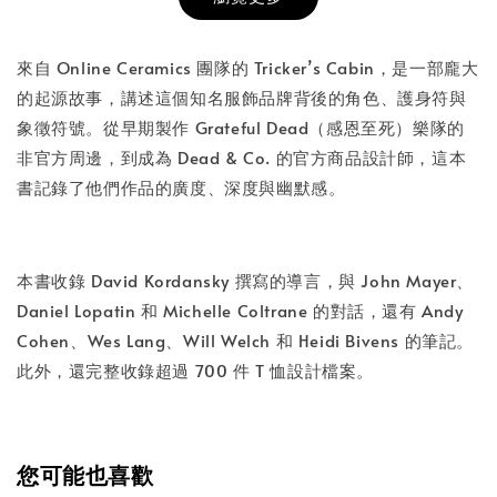
書本包膜服務
-
+
NT$ 50
來自 Online Ceramics 團隊的 Tricker’s Cabin，是一部龐大
NT$ 100
的起源故事，講述這個知名服飾品牌背後的角色、護身符與
象徵符號。從早期製作 Grateful Dead（感恩至死）樂隊的
非官方周邊，到成為 Dead & Co. 的官方商品設計師，這本
加入購物車
書記錄了他們作品的廣度、深度與幽默感。
本書收錄 David Kordansky 撰寫的導言，與 John Mayer、
Daniel Lopatin 和 Michelle Coltrane 的對話，還有 Andy
Cohen、Wes Lang、Will Welch 和 Heidi Bivens 的筆記。
此外，還完整收錄超過 700 件 T 恤設計檔案。
您可能也喜歡