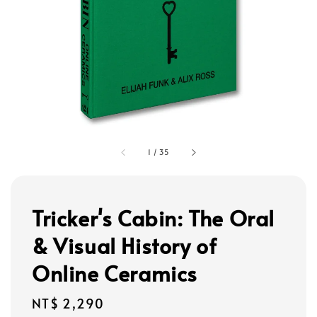
1
/
35
Tricker's Cabin: The Oral
& Visual History of
Online Ceramics
Regular
NT$ 2,290