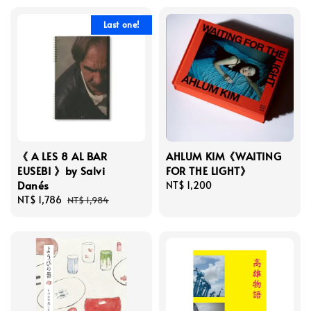
Last one!
《 A LES 8 AL BAR
AHLUM KIM《WAITING
EUSEBI 》by Salvi
FOR THE LIGHT》
Danés
Regular
NT$ 1,200
Sale
NT$ 1,786
Regular
price
NT$ 1,984
price
price