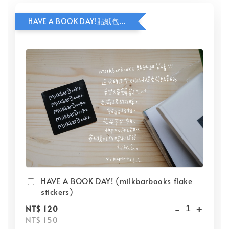
HAVE A BOOK DAY!貼紙包加價購
HAVE A BOOK DAY! (milkbarbooks flake
stickers)
-
+
NT$ 120
NT$ 150