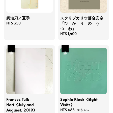
奶油刀／夏季
スクリプカリウ落合安奈
『ひ か り の う
Regular
NT$ 350
つ わ』
price
Regular
NT$ 1,400
price
優惠
優惠
Frances Tulk-
Sophie Klock《Eight
Hart《July and
Visits》
Auguest, 2019》
Sale
NT$ 688
Regular
NT$ 764