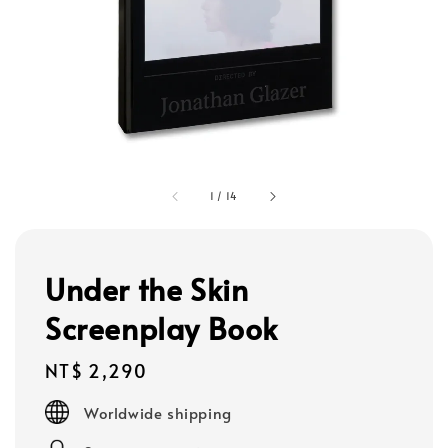
1
/
14
Under the Skin
Screenplay Book
Regular
NT$ 2,290
price
Worldwide shipping