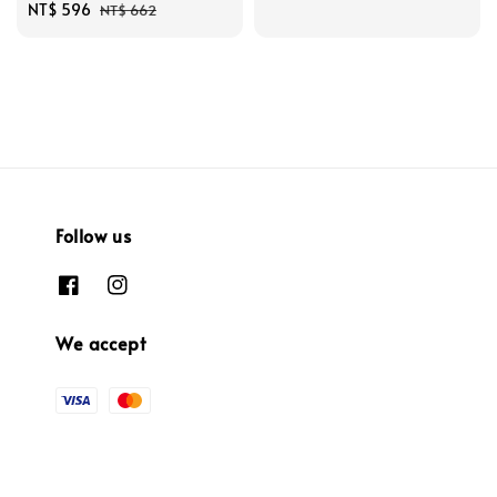
Sale
NT$ 596
Regular
price
price
NT$ 662
price
price
Follow us
We accept