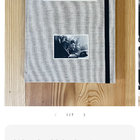
1
/
7