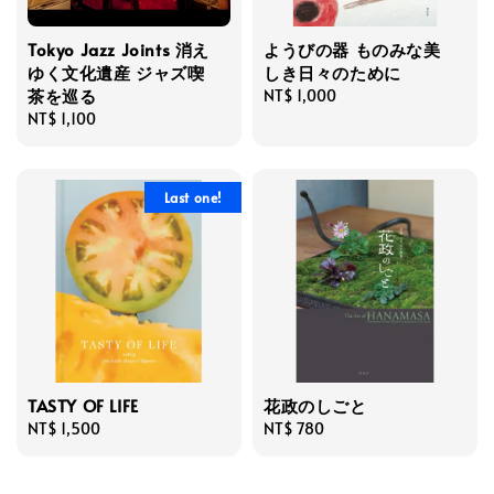
Tokyo Jazz Joints 消え
ようびの器 ものみな美
ゆく文化遺産 ジャズ喫
しき日々のために
茶を巡る
Regular
NT$ 1,000
Regular
NT$ 1,100
price
price
Last one!
TASTY OF LIFE
花政のしごと
Regular
NT$ 1,500
Regular
NT$ 780
price
price