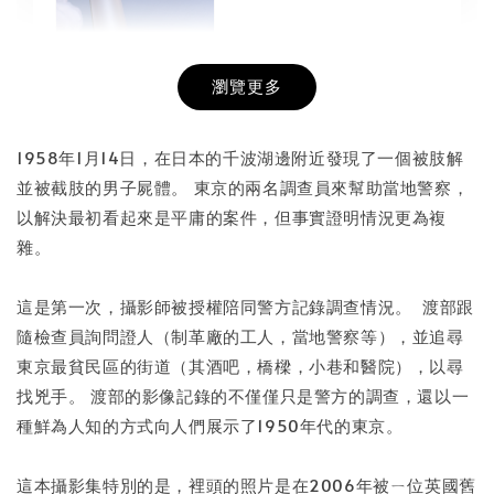
瀏覽更多
書本包膜服務
-
+
NT$ 50
1958年1月14日，在日本的千波湖邊附近發現了一個被肢解
NT$ 100
並被截肢的男子屍體。 東京的兩名調查員來幫助當地警察，
以解決最初看起來是平庸的案件，但事實證明情況更為複
雜。
加入購物車
這是第一次，攝影師被授權陪同警方記錄調查情況。 渡部跟
隨檢查員詢問證人（制革廠的工人，當地警察等），並追尋
東京最貧民區的街道（其酒吧，橋樑，小巷和醫院），以尋
找兇手。 渡部的影像記錄的不僅僅只是警方的調查，還以一
種鮮為人知的方式向人們展示了1950年代的東京。
這本攝影集特別的是，裡頭的照片是在2006年被ㄧ位英國舊