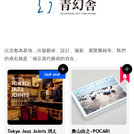
以京都為基地，出版藝術、設計、攝影、展覽圖錄等。我們
的座右銘是「揭示當代藝術的存在」
人氣再入荷
Last one!
Tokyo Jazz Joints 消え
奧山由之-POCARI