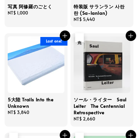
写真 阿修羅のごとく
特装版 サランラン 사란
란 (Sa-lanlan)
Regular
NT$ 1,000
price
Regular
NT$ 5,440
price
售完
Last one!
5大陸 Trails Into the
ソール・ライター Saul
Unknown
Leiter The Centennial
Retrospective
Regular
NT$ 3,840
price
Regular
NT$ 2,660
price
售完
售完