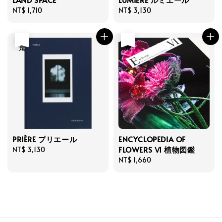
Regular
NT$ 1,710
Regular
NT$ 3,130
price
price
售完
售完
PRIÈRE プリエール
ENCYCLOPEDIA OF
FLOWERS Ⅵ 植物図鑑
Regular
NT$ 3,130
price
Regular
NT$ 1,660
price