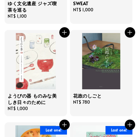
ゆく文化遺産 ジャズ喫
SWEAT
茶を巡る
Regular
NT$ 1,000
Regular
NT$ 1,100
price
price
ようびの器 ものみな美
花政のしごと
しき日々のために
Regular
NT$ 780
Regular
NT$ 1,000
price
price
Last one!
Last one!