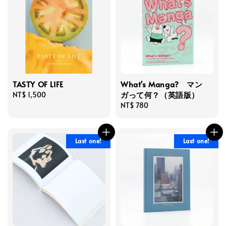
TASTY OF LIFE
What's Manga? マン
ガって何？（英語版）
Regular
NT$ 1,500
price
Regular
NT$ 780
price
Last one!
Last one!