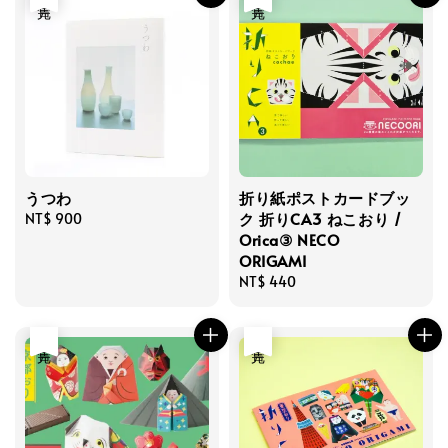
うつわ
折り紙ポストカードブッ
ク 折りCA3 ねこおり /
Regular
NT$ 900
Orica③ NECO
price
ORIGAMI
Regular
NT$ 440
price
售完
售完