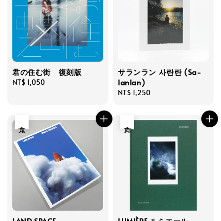
君の住む街 復刻版
サランラン 사란란 (Sa-
lanlan)
Regular
NT$ 1,050
price
Regular
NT$ 1,250
price
售完
售完
LAND SPACE
LUMIÈRE ルミエール