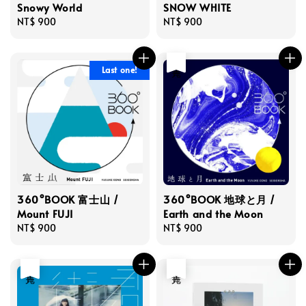
Snowy World
SNOW WHITE
Regular
NT$ 900
Regular
NT$ 900
price
price
售完
Last one!
360°BOOK 富士山 /
360°BOOK 地球と月 /
Mount FUJI
Earth and the Moon
Regular
NT$ 900
Regular
NT$ 900
price
price
售完
售完