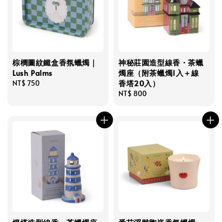
棕櫚圖紋鐵盒香氛蠟燭｜
神秘莊園造型線香・茶蠟
Lush Palms
燭座（附茶蠟燭1入＋線
香塔20入）
Regular
NT$ 750
price
Regular
NT$ 800
price