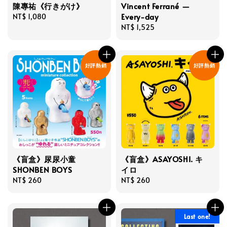
陳專祐《行きがけ》
Vincent Ferrané —
Every-day
Regular
NT$ 1,080
price
Regular
NT$ 1,525
price
好評熱銷
好評熱銷
《盲盒》尿尿小童
《盲盒》ASAYOSHI. キ
SHONBEN BOYS
イロ
Regular
NT$ 260
Regular
NT$ 260
price
price
Last one!