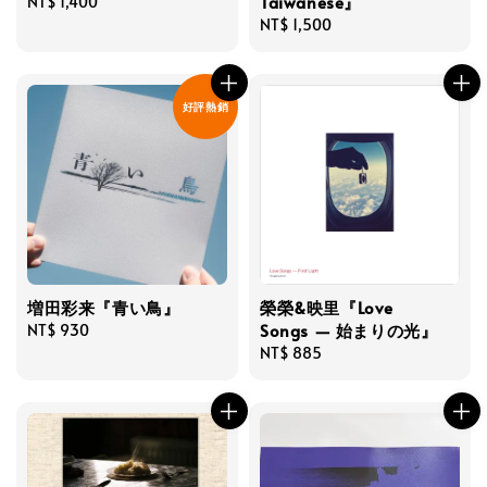
Taiwanese』
Regular
NT$ 1,400
price
Regular
NT$ 1,500
price
好評熱銷
増田彩来『青い鳥』
榮榮&映里『Love
Songs — 始まりの光』
Regular
NT$ 930
price
Regular
NT$ 885
price