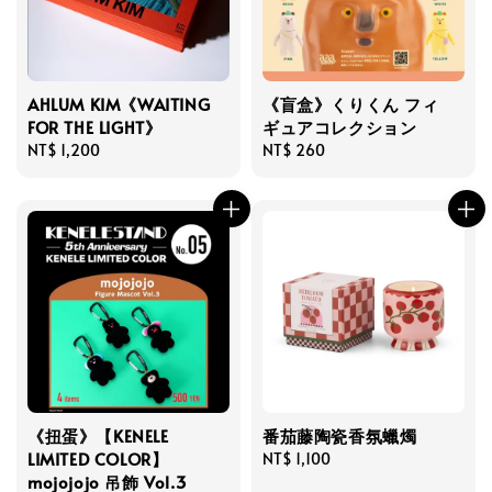
AHLUM KIM《WAITING
《盲盒》くりくん フィ
FOR THE LIGHT》
ギュアコレクション
Regular
NT$ 1,200
Regular
NT$ 260
price
price
《扭蛋》【KENELE
番茄藤陶瓷香氛蠟燭
LIMITED COLOR】
Regular
NT$ 1,100
mojojojo 吊飾 Vol.3
price