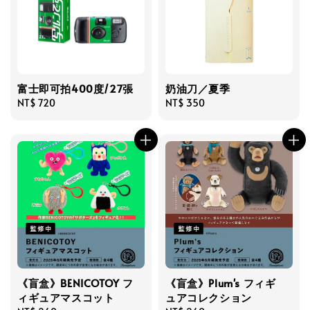
富士即可拍400度/27張
奶油刀／夏季
Regular
NT$ 720
Regular
NT$ 350
price
price
《盲盒》BENICOTOY フ
《盲盒》Plum's フィギ
ィギュアマスコット
ュアコレクション