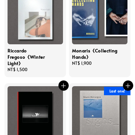
Riccardo
Monaris《Collecting
Fregoso《Winter
Hands》
Light》
Regular
NT$ 1,900
Regular
NT$ 1,500
price
price
Last one!