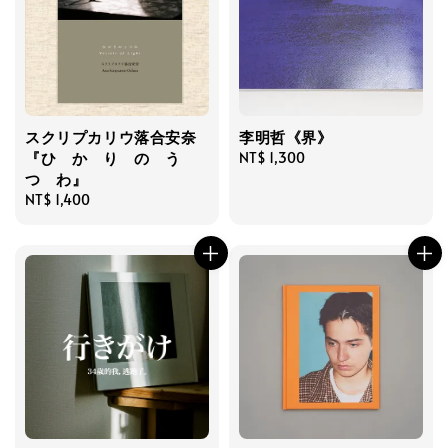
スクリプカリウ落合安奈
李明哲《界》
『ひ か り の う
Regular
NT$ 1,300
つ わ』
price
Regular
NT$ 1,400
price