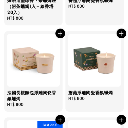
燈塔造型線香・茶蠟燭座
番茄浮雕陶瓷香氛蠟燭
（附茶蠟燭1入＋線香塔
Regular
NT$ 800
20入）
price
Regular
NT$ 800
price
法國長棍麵包浮雕陶瓷香
蘑菇浮雕陶瓷香氛蠟燭
氛蠟燭
Regular
NT$ 800
Regular
NT$ 800
price
price
Last one!