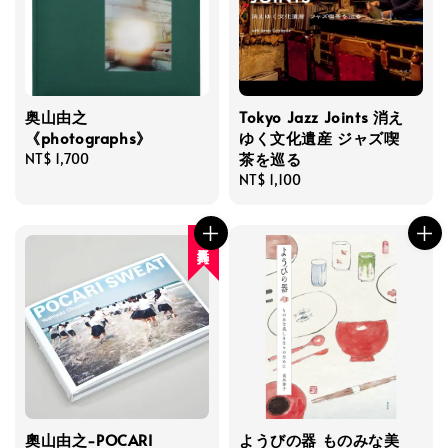
奥山由之
Tokyo Jazz Joints 消え
《photographs》
ゆく文化遺産 ジャズ喫
茶を巡る
Regular
NT$ 1,700
price
Regular
NT$ 1,100
price
人氣再入荷
奧山由之-POCARI
ようびの器 ものみな美