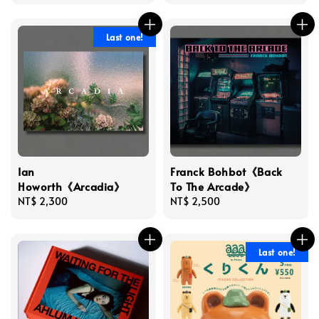
price
Last one!
Ian
Franck Bohbot《Back
Howorth《Arcadia》
To The Arcade》
Regular
NT$ 2,300
Regular
NT$ 2,500
price
price
Last one!