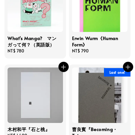
What's Manga? マン
Erwin Wurm《Human
ガって何？（英語版）
Form》
Regular
NT$ 780
Regular
NT$ 790
price
price
Last one!
木村和平『石と桃』
曹良賓『Becoming・