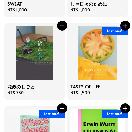
SWEAT
しき日々のために
Regular
NT$ 1,000
Regular
NT$ 1,000
price
price
Last one!
花政のしごと
TASTY OF LIFE
Regular
NT$ 780
Regular
NT$ 1,500
price
price
Last one!
Last one!