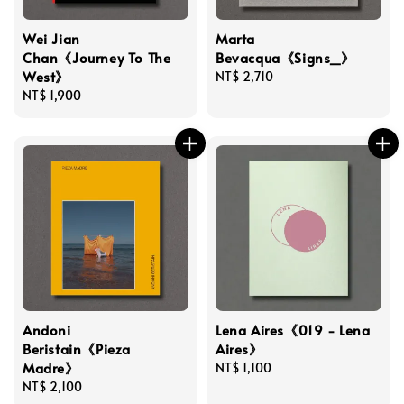
Wei Jian
Marta
Chan《Journey To The
Bevacqua《Signs_》
West》
Regular
NT$ 2,710
Regular
NT$ 1,900
price
price
Andoni
Lena Aires《019 - Lena
Beristain《Pieza
Aires》
Madre》
Regular
NT$ 1,100
Regular
NT$ 2,100
price